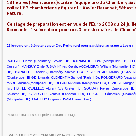
18 heures ( Jean Jaures )contre l'équipe pro du Chambéry Sav
collectif 3 chambériens y figurent : Xavier Barachet, Sébasti
Paturel.
Ce stage de préparation est en vue de l'Euro 2008 du 24 juill
Roumanie , à suivre donc pour nos 3 pensionnaires de Chambé
22 joueurs ont été retenus par Guy Petitgirard pour participer au stage à Lyon :
PATUREL Pierre (Chambéry Savoie HB), KARABATIC Luka (Montpellier HB), 
Cesson), MANSUY Emile (USAM Nîmes Gard), ACCAMBRAY William (Montpellier HB)
HB), BARACHET Xavier (Chambéry Savoie HB), PERRONEAU Jordan (USAM N
(Dunkerque HB GD Littoral), CLEMENTIA Samuel (Paris HB), PONGERARD Alexandr
MARIE Jordan (Montpellier HB), DI PANDA Adrien (Montpellier HB), STAIGRE Morgan
Ivry HB), LE PADELLEC Florent (US Créteil HB), SOUDRY Pierre (Dunkerque HB G
Sélestat HB), CHARRIER Romain (Lanester HB), LE GOFF Sébastien (Chambér
(Montpellier HB), MAHIEUX Hugues (USAM Nîmes Gard)
Plusieurs matches sont prévus durant ce stage.
N1 BELFORT - CHAMBERY le 24 mai 2008