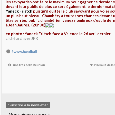
les savoyards vont faire le maximum pour gagner ce dernier 
devant leur public de plus ce sera également le dernier mat
Yaneck Fristch
puisqu'il quitte le club savoyard pour voler so
un plus haut niveau. Chambéry a toutes ses chances devant 
être serrée, public chambérien venez nombreux c'est le dern
à Jean Jaurès. (20h30)
en photo : Yaneck Fritsch face à Valence le 26 avril dernier
.
cliché archives JPR
#www.handball
une très belle Réunion
N1 l'Hérault de la
S'inscrire à la newsletter
Vous aimerez aussi :