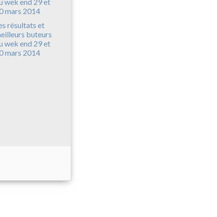
es résultats et
eilleurs buteurs
u wek end 29 et
0 mars 2014