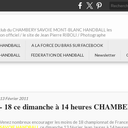
t le club du CHAMBERY SAVOIE MONT-BLANC HANDBALL les
non officiel / le site de Jean Pierre RIBOLI / Photographe
 HANDBALL
A LA FORCE DU BRAS SUR FACEBOOK
 HANDBALL
FEDERATION DE HANDBALL
Newsletter
13 Février 2011
- 18 ce dimanche à 14 heures CHAM
Venez nombreux encourager les moins de 18 championnat de Franc
SAVOIE HANDBALL
ce dimanche 13 février Jean Jaures à 14 heures,