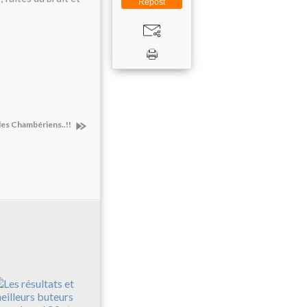
Repost
t les Chambériens..!!