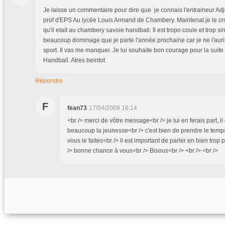
Je laisse un commentaire pour dire que je connais l'entraineur Adj
prof d'EPS Au lycée Louis Armand de Chambery. Maintenat je le cro
qu'il etait au chambery savoie handball. Il est tropo coule et trop sin
beaucoup dommage que je parte l'année prochaine car je ne l'aur
sport. Il vas me manquer. Je lui souhaite bon courage pour la sui
Handball. Atres beintot
Répondre
F
fean73
17/04/2009 16:14
<br /> merci de vôtre message<br /> je lui en ferais part, i
beaucoup la jeunesse<br /> c'est bien de prendre le te
vous le faites<br /> il est important de parler en bien trop
/> bonne chance à vous<br /> Bisous<br /> <br /> <br />