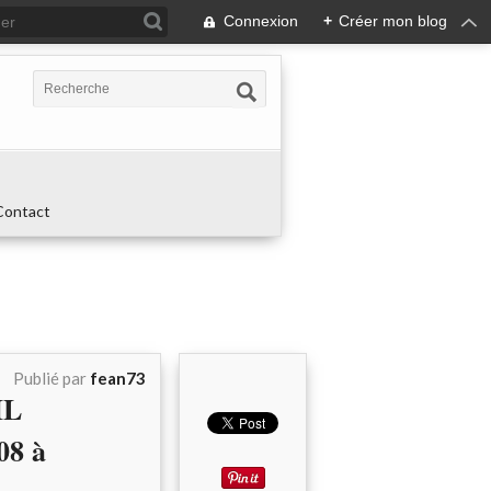
Connexion
+
Créer mon blog
Contact
Publié par
fean73
IL
08 à