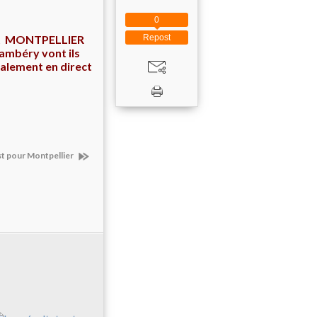
0
Repost
L et MONTPELLIER
hambéry vont ils
également en direct
st pour Montpellier