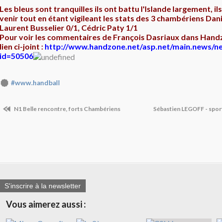
Les bleus sont tranquilles ils ont battu l'Islande largement, il
venir tout en étant vigileant les stats des 3 chambériens Dani
Laurent Busselier 0/1, Cédric Paty 1/1
Pour voir les commentaires de François Dasriaux dans Handz
lien ci-joint :
http://www.handzone.net/asp.net/main.news/n
id=50506
#www.handball
N1 Belle rencontre, forts Chambériens
Sébastien LEGOFF - spor
S'inscrire à la newsletter
Vous aimerez aussi :