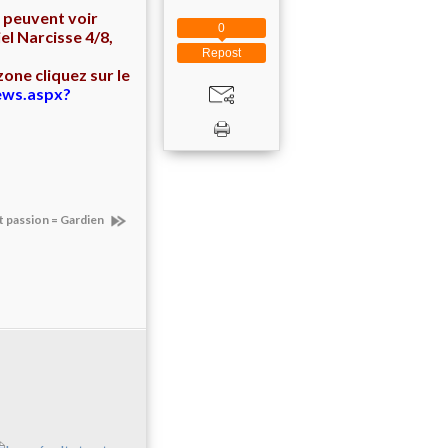
s peuvent voir
0
el Narcisse 4/8,
Repost
one cliquez sur le
ews.aspx?
t passion = Gardien