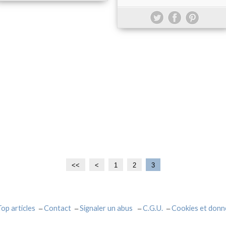
<<
<
1
2
3
Top articles
Contact
Signaler un abus
C.G.U.
Cookies et donn