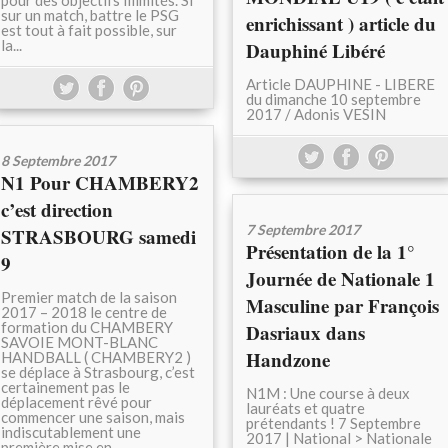
pour des objectifs illimités. Si
sur un match, battre le PSG
enrichissant ) article du
est tout à fait possible, sur
la...
Dauphiné Libéré
Article DAUPHINE - LIBERE
du dimanche 10 septembre
2017 / Adonis VESIN
8 Septembre 2017
N1 Pour CHAMBERY2
c’est direction
7 Septembre 2017
STRASBOURG samedi
Présentation de la 1°
9
Journée de Nationale 1
Premier match de la saison
Masculine par François
2017 – 2018 le centre de
formation du CHAMBERY
Dasriaux dans
SAVOIE MONT-BLANC
Handzone
HANDBALL ( CHAMBERY2 )
se déplace à Strasbourg, c’est
certainement pas le
N1M : Une course à deux
déplacement rêvé pour
lauréats et quatre
commencer une saison, mais
prétendants ! 7 Septembre
indiscutablement une
2017 | National > Nationale
première mise en...