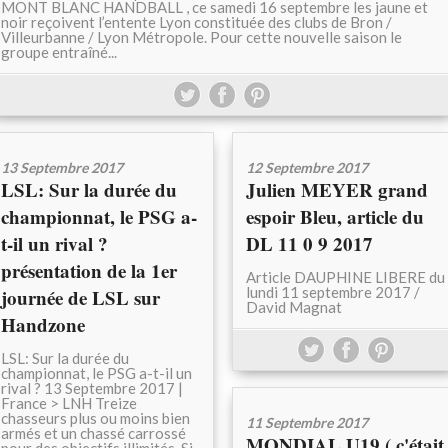
MONT BLANC HANDBALL , ce samedi 16 septembre les jaune et
noir reçoivent l’entente Lyon constituée des clubs de Bron /
Villeurbanne / Lyon Métropole. Pour cette nouvelle saison le
groupe entraîné...
13 Septembre 2017
12 Septembre 2017
LSL: Sur la durée du
Julien MEYER grand
championnat, le PSG a-
espoir Bleu, article du
t-il un rival ?
DL 11 0 9 2017
présentation de la 1er
Article DAUPHINE LIBERE du
lundi 11 septembre 2017 /
journée de LSL sur
David Magnat
Handzone
LSL: Sur la durée du
championnat, le PSG a-t-il un
rival ? 13 Septembre 2017 |
France > LNH Treize
chasseurs plus ou moins bien
11 Septembre 2017
armés et un chassé carrossé
MONDIAL U19 ( c'était