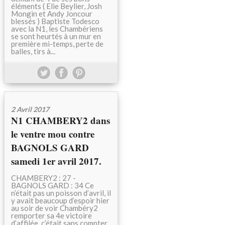
éléments ( Elie Beylier, Josh
Mongin et Andy Joncour
blessés ) Baptiste Todesco
avec la N1, les Chambériens
se sont heurtés à un mur en
première mi-temps, perte de
balles, tirs à...
2 Avril 2017
N1 CHAMBERY2 dans
le ventre mou contre
BAGNOLS GARD
samedi 1er avril 2017.
CHAMBERY2 : 27 -
BAGNOLS GARD : 34 Ce
n’était pas un poisson d’avril, il
y avait beaucoup d’espoir hier
au soir de voir Chambéry2
remporter sa 4e victoire
d’affilée, c’était sans compter