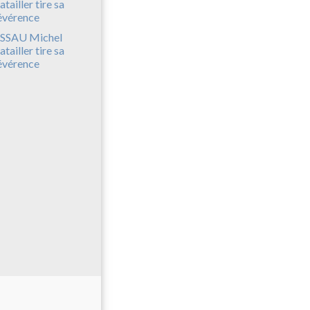
SSAU Michel
atailler tire sa
évérence