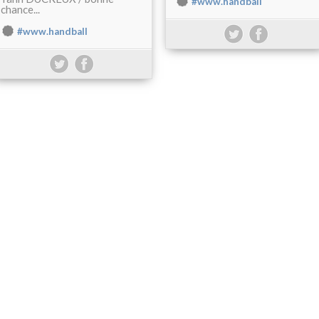
#www.handball
chance...
#www.handball