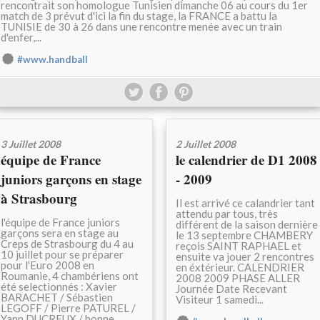
rencontrait son homologue Tunisien dimanche 06 au cours du 1er
match de 3 prévut d'ici la fin du stage, la FRANCE a battu la
TUNISIE de 30 à 26 dans une rencontre menée avec un train
d'enfer,...
#www.handball
3 Juillet 2008
2 Juillet 2008
équipe de France
le calendrier de D1 2008
juniors garçons en stage
- 2009
à Strasbourg
Il est arrivé ce calandrier tant
attendu par tous, très
l'équipe de France juniors
différent de la saison dernière
garçons sera en stage au
le 13 septembre CHAMBERY
Creps de Strasbourg du 4 au
reçois SAINT RAPHAEL et
10 juillet pour se préparer
ensuite va jouer 2 rencontres
pour l'Euro 2008 en
en éxtérieur. CALENDRIER
Roumanie, 4 chambériens ont
2008 2009 PHASE ALLER
été selectionnés : Xavier
Journée Date Recevant
BARACHET / Sébastien
Visiteur 1 samedi...
LEGOFF / Pierre PATUREL /
Yann DUCREUX / bonne