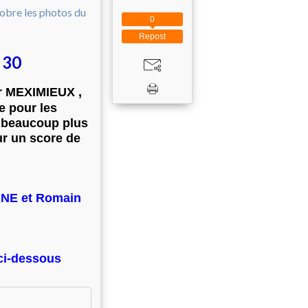
0
Repost
 30
r MEXIMIEUX ,
e pour les
ut beaucoup plus
ur un score de
IANE et Romain
 ci-dessous