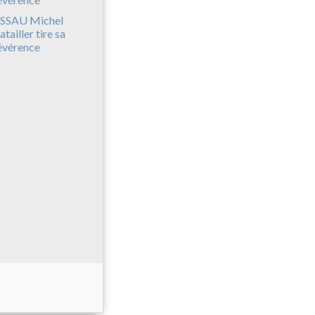
SSAU Michel
atailler tire sa
évérence