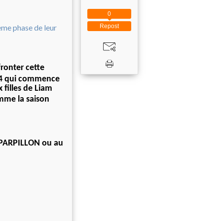
0
Repost
fronter cette
24 qui commence
 filles de Liam
mme la saison
E PARPILLON ou au