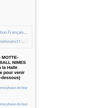
U17 Feminins 2023-24 - Calendrier & Résultats - Fédération Française de Handball
https://www.ffhandball.fr/competitions/saison-2023-2024-19/national/u17-feminins-2023-24-23078/poule-138019/
le MOTTE-
DBALL NIMES
 la Halle
 pour venir
ci-dessous)