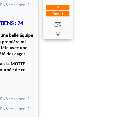
0
Repost
BENS : 24
à une belle équipe
n première mi-
a tête avec une
ôté des cages.
mais la MOTTE
journée de ce