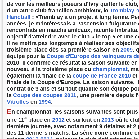
de voir les meilleurs joueurs d’Ivry quitter le club, 
d'un autre club francilien ambitieux, le
Tremblay-
Handball
: «Tremblay a un projet à long terme. Pe
années, je m’intéressais à l’ascension fulgurante 
rencontrais en matchs amicaux, raconte Imbratta. 
objectif d'atteindre avec le club « le top 5 et une
Il ne mettra pas longtemps à réaliser ses objectifs
troisième place dès sa première saison en
2009
, 
équipe pour la
Coupe d'Europe des vainqueurs d
2010, il confirme ce résultat la saison suivante en
nouveau à la troisième place du
championnat
, mai
également la finale de la
coupe de France 2010
et 
finale de la Coupe d'Europe. La saison suivante, 
contrat de 3 ans et surtout qualifie son équipe pou
la
Coupe des coupes 2011
, une première depuis l'
Vitrolles
en
1994
.
E
n championnat, les saisons suivantes sont plus 
e
une
11
place en
2012
et surtout en
2013
où le clu
dernière journée, avec notamment 9 défaites et 2 p
des 11 derniers matchs. La série noire continue e