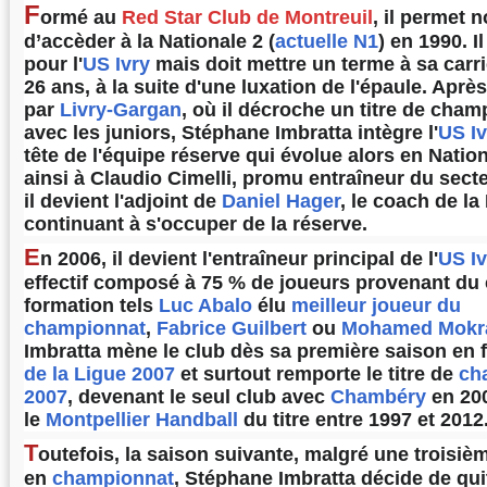
F
ormé au
Red Star Club de Montreuil
, il permet
d’accèder à la Nationale 2 (
actuelle N1
) en 1990. I
pour l'
US Ivry
mais doit mettre un terme à sa carr
26 ans, à la suite d'une luxation de l'épaule. Aprè
par
Livry-Gargan
, où il décroche un titre de cha
avec les juniors, Stéphane Imbratta intègre l'
US Iv
tête de l'équipe réserve qui évolue alors en Nation
ainsi à Claudio Cimelli, promu entraîneur du secte
il devient l'adjoint de
Daniel Hager
, le coach de la
continuant à s'occuper de la réserve.
E
n 2006, il devient l'entraîneur principal de l'
US Iv
effectif composé à 75 % de joueurs provenant du 
formation tels
Luc Abalo
élu
meilleur joueur du
championnat
,
Fabrice Guilbert
ou
Mohamed Mokr
Imbratta mène le club dès sa première saison en f
de la Ligue 2007
et surtout remporte le titre de
ch
2007
, devenant le seul club avec
Chambéry
en 200
le
Montpellier Handball
du titre entre 1997 et 2012
T
outefois, la saison suivante, malgré une troisiè
en
championnat
, Stéphane Imbratta décide de quit