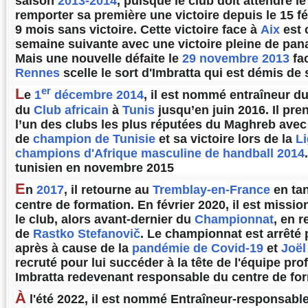
saison
2013-2014
, puisque le club doit attendre l
remporter sa première une victoire depuis le
15 fé
9 mois sans victoire. Cette victoire face à
Aix
est 
semaine suivante avec une victoire pleine de pa
Mais une nouvelle défaite le
29
novembre
2013
fa
Rennes
scelle le sort d'Imbratta qui est démis de 
er
L
e
1
décembre
2014
, il est nommé entraîneur du
du
Club africain
à
Tunis
jusqu’en
juin 2016
. Il pre
l’un des clubs les plus réputées du Maghreb avec 
de
champion de Tunisie
et sa victoire lors de la
L
champions d'Afrique masculine de handball 2014
tunisien en
novembre 2015
E
n
2017
, il retourne au
Tremblay-en-France
en ta
centre de formation. En
février 2020
, il est missi
le club, alors avant-dernier du
Championnat
, en 
de
Rastko Stefanovič
. Le championnat est arrêté
après à cause de la
pandémie de Covid-19
et
Joël
recruté pour lui succéder à la tête de l'équipe pro
Imbratta redevenant responsable du centre de for
À
l'été 2022, il est nommé Entraîneur-responsabl