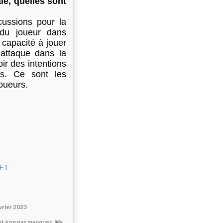
ale, quelles sont
cussions pour la
 du joueur dans
 capacité à jouer
’attaque dans la
oir des intentions
es. Ce sont les
joueurs.
vrier 2023
 et à ne pas manquer