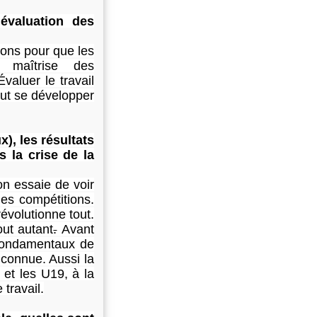
’évaluation des
tions pour que les
a maîtrise des
valuer le travail
aut se développer
), les résultats
 la crise de la
on essaie de voir
es compétitions.
évolutionne tout.
out autant
.
Avant
 fondamentaux de
 connue. Aussi la
 et les U19, à la
 travail.