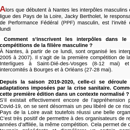
A
lors que débutent à Nantes les interpôles masculins
ligue des Pays de la Loire, Jacky Bertholet, le respon
de Performance Fédéral (PPF) masculin, est l’invité d
lundi
Comment s’inscrivent les interpôles dans le 
compétitions de la filière masculine ?
À Nantes, à partir de ce lundi, sont organisé les inte
2005 à 2007). Il s’agit de la première compétition de la 
Interligues à Saint-Dié-des-Vosges (8-12 mai) e
intercomités à Bourges et à Orléans (27-28 mai).
Depuis la saison 2019-2020, celle-ci se déroule
adaptations imposées par la crise sanitaire. Comm
cette première édition dans un contexte normalisé ?
S’il existait effectivement encore de l’appréhension 
Covid-19, on se sent désormais un peu libéré de ce ris
Pays de la Loire avait toutefois réussi une belle orga
C’est très positif de permettre à des organisateurs de re
années d’affilée, la même compétition. Cela permet de ca