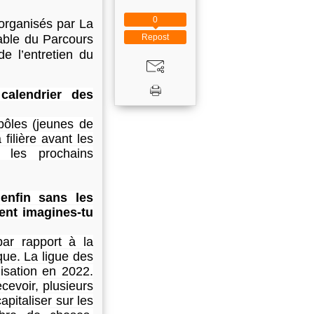
0
 organisés par La
Repost
sable du Parcours
e l’entretien du
calendrier des
rpôles (jeunes de
filière avant les
t les prochains
 enfin sans les
ent imagines-tu
par rapport à la
que. La ligue des
nisation en 2022.
cevoir, plusieurs
pitaliser sur les