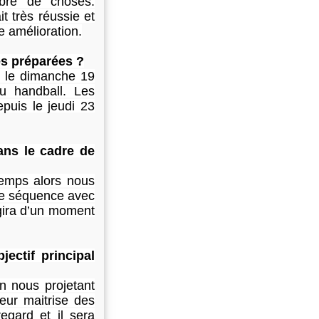
mbre de choses.
t très réussie et
e amélioration.
es préparées ?
e le dimanche 19
du handball. Les
puis le jeudi 23
dans le cadre de
temps alors nous
une séquence avec
agira d’un moment
jectif principal
en nous projetant
leur maitrise des
egard et il sera