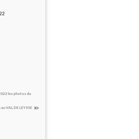
022
022 les photos du
s au VAL DE LEYSSE