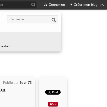
Connexion
+
Créer mon blog
Contact
Publié par
fean73
ion