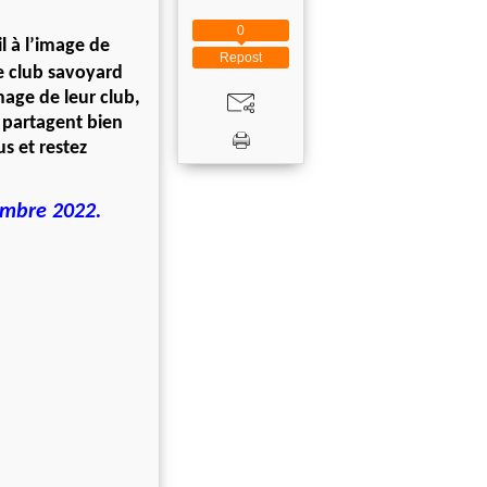
0
l à l’image de
Repost
le club savoyard
mage de leur club,
s partagent bien
s et restez
vembre 2022.