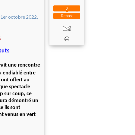
0
Repost
5
buts
ait une rencontre
 endiablé entre
 ont offert au
que spectacle
p sur coup, ce
 aura démontré un
e ils sont
ant venus en vert