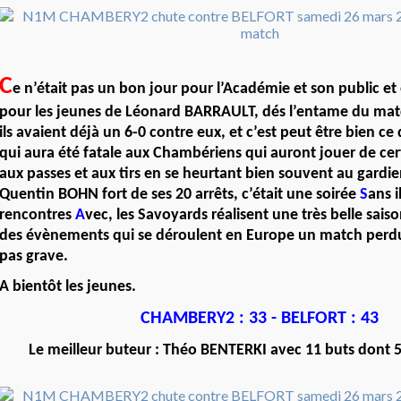
C
e n’était pas un bon jour pour l’Académie et son public e
pour les jeunes de Léonard BARRAULT, dés l’entame du ma
ils avaient déjà un 6-0 contre eux, et c’est peut être bien c
qui aura été fatale aux Chambériens qui auront jouer de cer
aux passes et aux tirs en se heurtant bien souvent au gard
Quentin BOHN fort de ses 20 arrêts, c’était une soirée
S
ans i
rencontres
A
vec, les Savoyards réalisent une très belle saiso
des évènements qui se déroulent en Europe un match perdu
pas grave.
A bientôt les jeunes.
CHAMBERY2 : 33 - BELFORT : 43
Le meilleur buteur : Théo BENTERKI avec 11 buts dont 