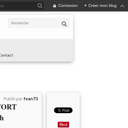
Connexion
+
Créer mon blog
Contact
Publié par
fean73
FORT
ch