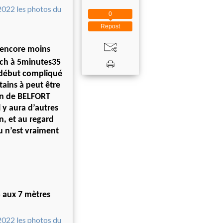
0
Repost
t encore moins
tch à 5minutes35
e début compliqué
tains à peut être
ien de BELFORT
l y aura d’autres
n, et au regard
 n’est vraiment
5 aux 7 mètres