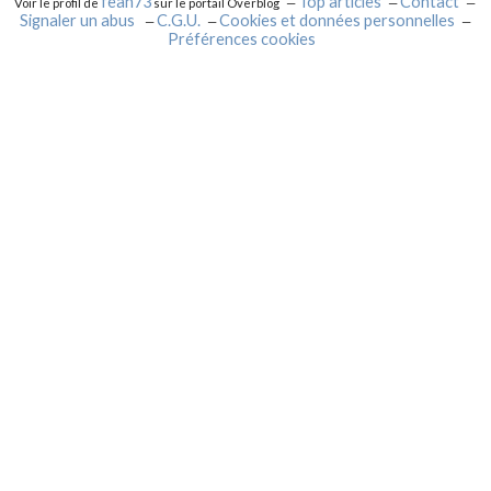
fean73
Top articles
Contact
Voir le profil de
sur le portail Overblog
Signaler un abus
C.G.U.
Cookies et données personnelles
Préférences cookies