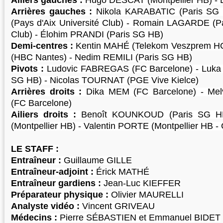
Ailiers gauches :
Hugo DESCAT (Montpellier HB) - D
Arrières gauches :
Nikola KARABATIC (Paris SG
(Pays d'Aix Université Club) - Romain LAGARDE (Pa
Club) - Élohim PRANDI (Paris SG HB)
Demi-centres :
Kentin MAHÉ (Telekom Veszprem HC
(HBC Nantes) - Nedim REMILI (Paris SG HB)
Pivots :
Ludovic FABREGAS (FC Barcelone) - Luka
SG HB) - Nicolas TOURNAT (PGE Vive Kielce)
Arrières droits :
Dika MEM (FC Barcelone) - M
(FC Barcelone)
Ailiers droits :
Benoît KOUNKOUD (Paris SG H
(Montpellier HB) - Valentin PORTE (Montpellier HB -
LE STAFF :
Entraîneur :
Guillaume GILLE
Entraîneur-adjoint :
Érick MATHÉ
Entraîneur gardiens :
Jean-Luc KIEFFER
Préparateur physique :
Olivier MAURELLI
Analyste vidéo :
Vincent GRIVEAU
Médecins :
Pierre SÉBASTIEN et Emmanuel BIDET