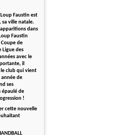
-Loup Faustin est
sa ville natale.
 apparitions dans
-Loup Faustin
r. Coupe de
 Ligue des
années avec le
ortante, il
le club qui vient
e année de
nd ses
s épaulé de
ogression !
r cette nouvelle
ouhaitant
HANDBALL