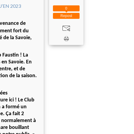
0
Repost
rovenance de
ément fort du
 de la Savoie,
 Faustin ! La
 en Savoie. En
ntre, et de
ion de la saison.
nées
re ici ! Le Club
n a formé un
. Ça fait 2
ées normalement à
are bouillant