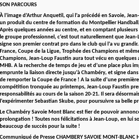
SON PARCOURS
À l’image d’Arthur Anquetil, qui l’a précédé en Savoie, Jean
un produit du centre de formation du Montpellier Handball, 
Après quelques années au centre, et en comptant plusieurs
le groupe professionnel, c’est tout naturellement que Jean
signe son premier contrat pro dans le club qui l’a vu grandi
France, Coupe de la Ligue, Trophée des Champions et même
Champions, Jean-Loup Faustin aura tout vécu en quelques 
MHB. A la recherche de temps de jeu et d’une place plus imp
emprunte la liaison directe jusqu’à Chambéry, et signe dans 
de remporter la Coupe de France ! A la suite d’une premièr
compétition tronquée au printemps, Jean-Loup Faustin pre
responsabilités au cours de la saison 20-21. Il sera désormai
l’expérimenter Sebastian Skube, pour poursuivre sa belle pr
Le Chambéry Savoie Mont Blanc est fier de pouvoir annonce
prolongation ! Toutes nos félicitations à Jean-Loup, en lui s
beaucoup de succès pour la suite !
Communiqué de Presse CHAMBERY SAVOIE MONT-BLANC 