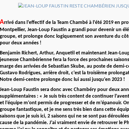
A
rrivé dans l’effectif de la Team Chambé à l’été 2019 en p
Montpellier, Jean-Loup Faustin a grandi pour devenir un él
groupe, et prolonge donc logiquement son aventure du côté
pour deux années !
Benjamin Richert, Arthur, Anquetil et maintenant Jean-Loup
jeunesse Chambérienne fera la force des prochaines saisons
marge des arrivées de Sebastian Skube, au poste de demi-ce
Gustavo Rodrigues, arrière droit, c’est la troisième prolongat
Notre demi-centre prolonge donc lui aussi jusqu’en 2023 !
Jean-Loup Faustin sera donc avec Chambéry pour deux an
supplémentaires : « Je suis très content de continuer l’aventu
et l’équipe m’ont permis de progresser et de m’épanouir. O
groupe fantastique, et je me sens très bien dans cette équipe
saisons que je suis ici, 2 saisons qui ne se sont pas déroul
cause de la pandémie. J’ai vraiment envie de retrouver le Ph