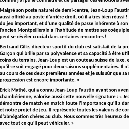
comme j’ai pu le connaître et de partager ces émotions avec
Malgré son poste naturel de demi-centre, Jean-Loup Fausti
aussi officié au poste d’arrière droit, où il a très bien réussi 
du jeu important, et d’une qualité de passe inhérente à son r
l’ancien Montpellierain a l’habitude de mettre ses coéquipier
peut se révéler crucial dans certaines rencontres !
Bertrand Gille, directeur sportif du club est satisfait de la p
Garçon qui brille par sa polyvalence et sa capacité à être uti
coins du terrains, Jean-Loup est un couteau suisse de luxe, 
qu’il se soit engagé pour deux saisons supplémentaires. Il n
au cours de ces deux premières années et je suis sûr que sa
progression est encore importante. »
Erick Mathé, qui a connu Jean-Loup Faustin avant son aven
chambérienne, valorise aussi cette nouvelle signature : « J
démontre de match en match toute l’importance qu’il a da
et notre projet de jeu. Il représente toutes les valeurs de c
d’abnégation chères au club. Nous sommes très heureux de 
avec tout ce qu’il peut véhiculer. »