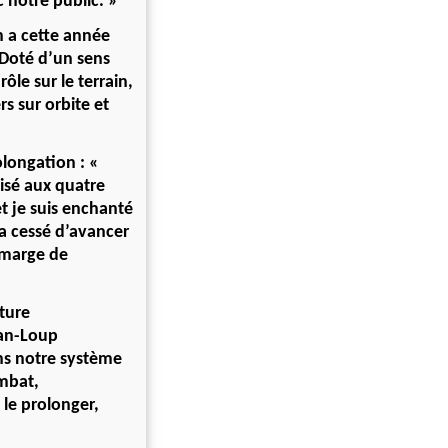
 notre public. »
n a cette année
! Doté d’un sens
ôle sur le terrain,
s sur orbite et
rolongation : «
lisé aux quatre
et je suis enchanté
’a cessé d’avancer
 marge de
ture
ean-Loup
ns notre système
ombat,
le prolonger,