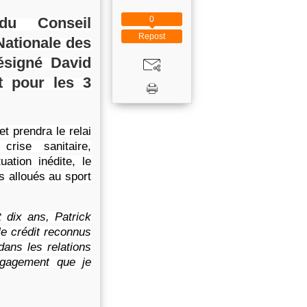
0
du Conseil
Repost
Nationale des
ésigné David
t pour les 3
t prendra le relai
rise sanitaire,
tion inédite, le
s alloués au sport
 dix ans, Patrick
le crédit reconnus
dans les relations
ngagement que je