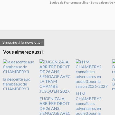
Equipe de France masculine - Bons baisers de 
S'inscrire à la newsletter
Vous aimerez aussi :
la descente aux
A
flambeaux de
B
CHAMBERY3
r
N1M
EUGEN ZAJA,
CHAMBERY2
ARRIÈRE DROIT
connaît ses
DE 26 ANS,
adversaires en
S’ENGAGE AVEC
poule3 pour la