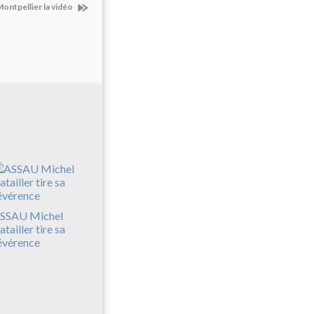
Montpellier la vidéo
SSAU Michel
atailler tire sa
évérence