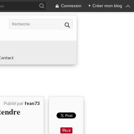
Connexion
+
Créer mon blog
Contact
Publié par
fean73
tendre