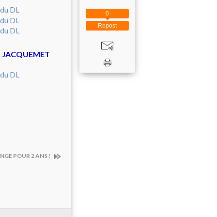
0
Repost
ntin JACQUEMET
NGE POUR 2 ANS !