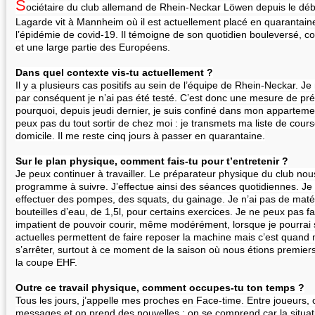
S
ociétaire du club allemand de Rhein-Neckar Löwen depuis le déb
Lagarde vit à Mannheim où il est actuellement placé en quarantain
l’épidémie de covid-19. Il témoigne de son quotidien bouleversé, 
et une large partie des Européens.
Dans quel contexte vis-tu actuellement ?
Il y a plusieurs cas positifs au sein de l’équipe de Rhein-Neckar. J
par conséquent je n’ai pas été testé. C’est donc une mesure de préc
pourquoi, depuis jeudi dernier, je suis confiné dans mon appartem
peux pas du tout sortir de chez moi : je transmets ma liste de cours
domicile. Il me reste cinq jours à passer en quarantaine.
Sur le plan physique, comment fais-tu pour t’entretenir ?
Je peux continuer à travailler. Le préparateur physique du club no
programme à suivre. J’effectue ainsi des séances quotidiennes. Je
effectuer des pompes, des squats, du gainage. Je n’ai pas de matér
bouteilles d’eau, de 1,5l, pour certains exercices. Je ne peux pas fai
impatient de pouvoir courir, même modérément, lorsque je pourrai s
actuelles permettent de faire reposer la machine mais c’est quan
s’arrêter, surtout à ce moment de la saison où nous étions premie
la coupe EHF.
Outre ce travail physique, comment occupes-tu ton temps ?
Tous les jours, j’appelle mes proches en Face-time. Entre joueurs, 
messages et on prend des nouvelles : on se comprend car la situat