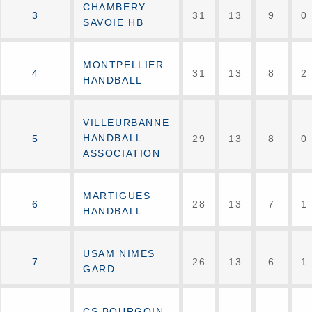
CHAMBERY
3
31
13
9
0
SAVOIE HB
MONTPELLIER
4
31
13
8
2
HANDBALL
VILLEURBANNE
HANDBALL
5
29
13
8
0
ASSOCIATION
MARTIGUES
6
28
13
7
1
HANDBALL
USAM NIMES
7
26
13
6
1
GARD
CS BOURGOIN