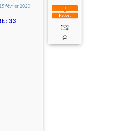
0
Repost
E : 33