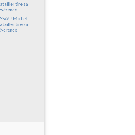
SSAU Michel
atailler tire sa
évérence