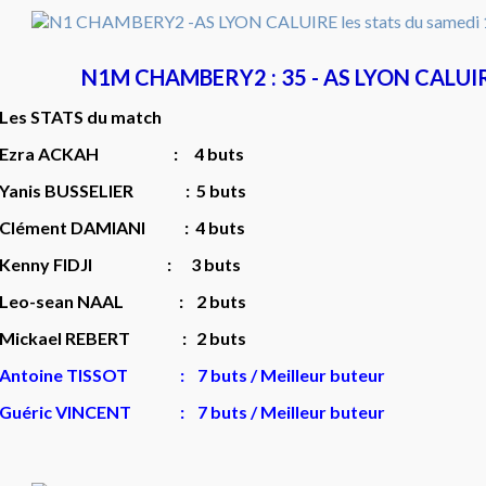
N1M CHAMBERY2 : 35 - AS LYON CALUIR
Les STATS du match
Ezra ACKAH : 4 buts
Yanis BUSSELIER : 5 buts
Clément DAMIANI : 4 buts
Kenny FIDJI : 3 buts
Leo-sean NAAL : 2 buts
Mickael REBERT : 2 buts
Antoine TISSOT : 7 buts / Meilleur buteur
Guéric VINCENT : 7 buts / Meilleur buteur