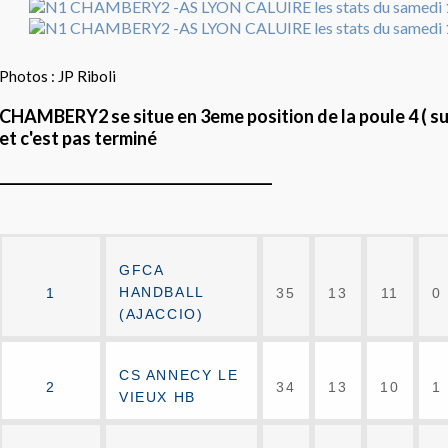
Photos : JP Riboli
CHAMBERY2 se situe en 3eme position de la poule 4 ( su
et c'est pas terminé
_______________________________________
GFCA
HANDBALL
1
35
13
11
0
(AJACCIO)
CS ANNECY LE
2
34
13
10
1
VIEUX HB