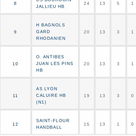
8
24
13
5
1
JALLIEU HB
H BAGNOLS
GARD
9
20
13
3
1
RHODANIEN
O. ANTIBES
JUAN LES PINS
10
20
13
3
1
HB
AS LYON
CALUIRE HB
11
19
13
3
0
(N1)
SAINT-FLOUR
12
15
13
1
0
HANDBALL