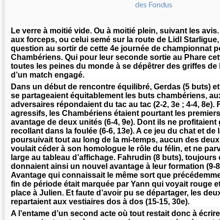
Le verre à moitié vide. Ou à moitié plein, suivant les avis
aux forceps, ou celui semé sur la route de Lidl Starligue, t
question au sortir de cette 4e journée de championnat p
Chambériens. Qui pour leur seconde sortie au Phare cet
toutes les peines du monde à se dépêtrer des griffes de
d’un match engagé.
Dans un début de rencontre équilibré, Gerdas (5 buts) e
se partageaient équitablement les buts chambériens, au
adversaires répondaient du tac au tac (2-2, 3e ; 4-4, 8e).
agressifs, les Chambériens étaient pourtant les premier
avantage de deux unités (6-4, 9e). Dont ils ne profitaient 
recollant dans la foulée (6-6, 13e). A ce jeu du chat et de 
poursuivait tout au long de la mi-temps, aucun des deu
voulait céder à son homologue le rôle du félin, et ne par
large au tableau d’affichage. Fahrudin (8 buts), toujours
donnaient ainsi un nouvel avantage à leur formation (9-8, 
Avantage qui connaissait le même sort que précédemmen
fin de période était marquée par Yann qui voyait rouge et
place à Julien. Et faute d’avoir pu se départager, les de
repartaient aux vestiaires dos à dos (15-15, 30e).
A l’entame d’un second acte où tout restait donc à écrir