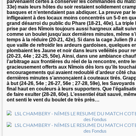
parvenaient certes à conserver les commandes du match 
33e) mais leurs hôtes du soir restaient solidement cram
basques et n’entendaient pas abdiquer. La preuve par les 
infligeaient à des locaux moins concentrés un 5-0 en qu
grand désarroi du public du Phare (18-21, 40e). La tripl
prise par des Nîmois toujours aussi hargneux allait sui
comme un boulet jusqu’aux dernières minutes, même s’i
temps à la réduire (20-21, 42e). Si dans la cage Julien (9 ar
que vaille de refroidir les ardeurs gardoises, quelques e
plombaient les Jaune et noir dans leurs velléités pour re
(20-23, 44e ; 22-25, 50e). Ainsi, dans une ambiance chauf
l’arbitrage aux frontières du réel de la rencontre, entre le
gracieusement offerts aux Nîmois dès lors qu’ils touchaie
encouragements qui avaient redoublé d’ardeur côté cha
dernières minutes s’annonçaient à couteaux tirés. Grappi
à but (24-26, 54e ; 26-27, 56e ; 27-28, 59e), les Savoyard
final haut en couleurs à leurs supporters. Que l’égalisat
de faire exulter (28-28, 60e). L’essentiel était sauvé, mê
ont senti le vent du boulet de très près…