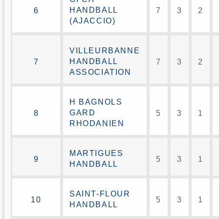
HANDBALL
6
7
3
2
(AJACCIO)
VILLEURBANNE
HANDBALL
7
7
3
2
ASSOCIATION
H BAGNOLS
GARD
8
5
3
1
RHODANIEN
MARTIGUES
9
5
3
1
HANDBALL
SAINT-FLOUR
10
5
3
1
HANDBALL