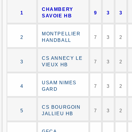
CHAMBERY
1
9
3
3
SAVOIE HB
MONTPELLIER
2
7
3
2
HANDBALL
CS ANNECY LE
3
7
3
2
VIEUX HB
USAM NIMES
4
7
3
2
GARD
CS BOURGOIN
5
7
3
2
JALLIEU HB
GFCA