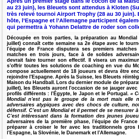
Après un premier stage dans le cocon de la Mais
au 23 juin), les Bleuets sont attendus à Kloten (S
très relevé tournoi Airport Trophy (28 au 30 juin).
hôte, l’Espagne et l’Allemagne participent égalem
qui permettra à Yohann Delattre de roder son colle
Découpée en trois parties, la préparation au Mondia
juillet) connaît cette semaine sa 2e étape avec le tour
l’équipe de France disputera ses premiers matches d
matches en trois jours, face à de solides adversair
devrait faire tourner son effectif. Il visera un maxi
s’offrir toutes les solutions de coaching en vue du M
compose actuellement de 18 joueurs et devra être en
rejoindre l’Espagne. Après la Suisse, les Bleuets réintèg
Maison du Handball. Lors du dernier module de préparati
juillet), les Bleuets auront l’occasion de se jauger ave
profils différents : l’Égypte, le Japon et le Portugal.
« C
Mondial n’est pas le groupe de la mort mais elle 
adversaires atypiques avec des chocs de culture, no
défensif. C’est un Mondial et il permet de se mesurer à 
C’est intéressant dans la formation des jeunes joueu
adversaires de la première phase, l’équipe de Franc
préparer à croiser le fer avec les traditionnels gros 
l’Espagne, la Slovénie, le Danemark et l’Allemagne.