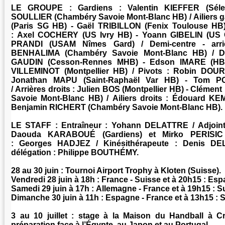
LE GROUPE : Gardiens : Valentin KIEFFER (Séles
SOULLIER (Chambéry Savoie Mont-Blanc HB) / Ailiers 
(Paris SG HB) - Gaël TRIBILLON (Fenix Toulouse HB)
: Axel COCHERY (US Ivry HB) - Yoann GIBELIN (US C
PRANDI (USAM Nîmes Gard) / Demi-centre - arri
BENHALIMA (Chambéry Savoie Mont-Blanc HB) / De
GAUDIN (Cesson-Rennes MHB) - Edson IMARE (HBC 
VILLEMINOT (Montpellier HB) / Pivots : Robin DOUR
Jonathan MAPU (Saint-Raphaël Var HB) - Tom 
/ Arrières droits : Julien BOS (Montpellier HB) - Clém
Savoie Mont-Blanc HB) / Ailiers droits : Édouard KE
Benjamin RICHERT (Chambéry Savoie Mont-Blanc HB).
LE STAFF : Entraîneur : Yohann DELATTRE / Adjoint
Daouda KARABOUÉ (Gardiens) et Mirko PERISIC 
: Georges HADJEZ / Kinésithérapeute : Denis D
délégation : Philippe BOUTHÉMY.
28 au 30 juin : Tournoi Airport Trophy à Kloten (Suisse).
Vendredi 28 juin à 18h : France - Suisse et à 20h15 : Es
Samedi 29 juin à 17h : Allemagne - France et à 19h15 : 
Dimanche 30 juin à 11h : Espagne - France et à 13h15 : 
3 au 10 juillet : stage à la Maison du Handball à C
préparation face à l’Égypte, au Japon et au Portugal.