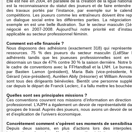
Elle est née en 2004, en parallèle de la création de la ligue nation
est la reconnaissance du statut des joueurs et de faire entendre 
des travaux portés par l’instance, par exemple sur le calend
compétitions. Les joueurs comme les entraîneurs doivent être repr
un dialogue social entre les différentes parties. La négociation 
exemple en est une belle illustration. Sur le secteur masculin (1è
négocié en 2007-2008. Aujourd’hui notre priorité est d’instau
applicable au secteur professionnel féminin.
Comment est-elle financée ?
Nous disposons des adhésions (exactement 318) qui représente
ressources. 75 % des joueurs du secteur masculin (LidlStar L
adhérents tandis que les joueuses professionnelles sont en 
désormais un taux de 47% contre 30 % la saison dernière. Notre 
le cadre de conventions avec la FFHandball et la LNH. Le bureau
par Bastien Lamon (président), Maria Bals (vice-présidente, fi
Gérard (vice-président), Aurélien Abily (trésorier) et William Annotel
sont tous des dirigeants bénévoles. Bientôt une personne suppl
car depuis le départ de Franck Leclerc, il a fallu mettre les bouchée
Quelles sont ses principales missions ?
Ces conventions couvrent nos missions d’information en direction
professionnel. L’AJPH a également un devoir de représentativité da
groupes de travail. Auprès des joueurs, nous avons un devoir de sen
et d’explication de l’univers économique.
Concrètement comment s’opèrent ses moments de sensibilisa
Depuis deux saisons, en plus d’actions lors des interpole