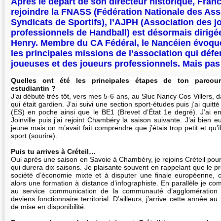
Après le départ de son directeur historique, Franc
rejoindre la FNASS (Fédération Nationale des Ass
Syndicats de Sportifs), l’AJPH (Association des j
professionnels de Handball) est désormais dirigé
Henry. Membre du CA Fédéral, le Nancéien évoqu
les principales missions de l’association qui défe
joueuses et des joueurs professionnels. Mais pas
Quelles ont été les principales étapes de ton parcou
estudiantin ?
J’ai débuté très tôt, vers mes 5-6 ans, au Sluc Nancy Cos Villers,
qui était gardien. J’ai suivi une section sport-études puis j’ai quit
(ES) en poche ainsi que le BE1 (Brevet d’État 1e degré). J’ai ens
Joinville puis j’ai rejoint Chambéry la saison suivante. J’ai bien 
jeune mais on m’avait fait comprendre que j’étais trop petit et qu’i
sport (sourire).
Puis tu arrives à Créteil…
Oui après une saison en Savoie à Chambéry, je rejoins Créteil pou
qui durera dix saisons. Je plaisante souvent en rappelant que le 
société d’économie mixte et à disputer une finale européenne, c
alors une formation à distance d’infographiste. En parallèle je co
au service communication de la communauté d’agglomération
deviens fonctionnaire territorial. D’ailleurs, j’arrive cette année 
de mise en disponibilité.