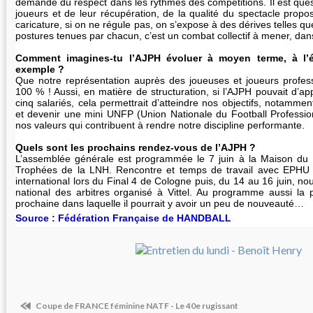
demandé du respect dans les rythmes des compétitions. Il est ques
joueurs et de leur récupération, de la qualité du spectacle prop
caricature, si on ne régule pas, on s’expose à des dérives telles q
postures tenues par chacun, c’est un combat collectif à mener, dans
Comment imagines-tu l’AJPH évoluer à moyen terme, à l’
exemple ?
Que notre représentation auprès des joueuses et joueurs profes
100 % ! Aussi, en matière de structuration, si l’AJPH pouvait d’a
cinq salariés, cela permettrait d’atteindre nos objectifs, notamme
et devenir une mini UNFP (Union Nationale du Football Profession
nos valeurs qui contribuent à rendre notre discipline performante.
Quels sont les prochains rendez-vous de l’AJPH ?
L’assemblée générale est programmée le 7 juin à la Maison du
Trophées de la LNH. Rencontre et temps de travail avec EPHU 
international lors du Final 4 de Cologne puis, du 14 au 16 juin, no
national des arbitres organisé à Vittel. Au programme aussi la 
prochaine dans laquelle il pourrait y avoir un peu de nouveauté…
Source : Fédération Française de HANDBALL
Coupe de FRANCE féminine NATF - Le 40e rugissant