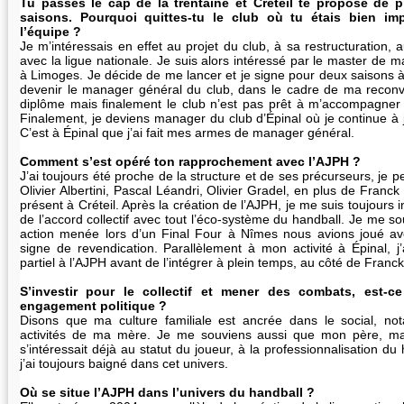
Tu passes le cap de la trentaine et Créteil te propose de p
saisons. Pourquoi quittes-tu le club où tu étais bien imp
l’équipe ?
Je m’intéressais en effet au projet du club, à sa restructuration, 
avec la ligue nationale. Je suis alors intéressé par le master de
à Limoges. Je décide de me lancer et je signe pour deux saisons à
devenir le manager général du club, dans le cadre de ma recon
diplôme mais finalement le club n’est pas prêt à m’accompagner 
Finalement, je deviens manager du club d’Épinal où je continue à 
C’est à Épinal que j’ai fait mes armes de manager général.
Comment s’est opéré ton rapprochement avec l’AJPH ?
J’ai toujours été proche de la structure et de ses précurseurs, j
Olivier Albertini, Pascal Léandri, Olivier Gradel, en plus de Franck
présent à Créteil. Après la création de l’AJPH, je me suis toujours 
de l’accord collectif avec tout l’éco-système du handball. Je me 
action menée lors d’un Final Four à Nîmes nous avions joué a
signe de revendication. Parallèlement à mon activité à Épinal, 
partiel à l’AJPH avant de l’intégrer à plein temps, au côté de Franck
S’investir pour le collectif et mener des combats, est-c
engagement politique ?
Disons que ma culture familiale est ancrée dans le social, n
activités de ma mère. Je me souviens aussi que mon père, ma
s’intéressait déjà au statut du joueur, à la professionnalisation du
j’ai toujours baigné dans cet univers.
Où se situe l’AJPH dans l’univers du handball ?