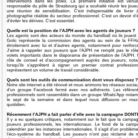
interventions dans les pôles. La première initiative est venue
responsable du pôle de Strasbourg qui a souhaité réunir les joueu
une réunion de sensibilisation. C’est indispensable de livrer
photographie réaliste du secteur professionnel. C’est un devoir d’
d’éviter les dérives. C’est essentiel.
Quelle est la position de l’AJPH avec les agents de joueurs ?
Les agents sont des acteurs du monde du handball où ils jouent u
Golic représente la commission des agents au sein de la FFHan
étroitement avec lui et d’autres agents, notamment pour renforc
J’aime à rappeler aux joueurs que l’AJPH ne remplit pas le rôle
volets importants dans le diaporama de présentation de l’AJPH.
rôle de conseil et d’accompagnement auprès des joueurs, not
lorsqu’ils s’apprêtent à signer un premier contrat professio
représentent un volume de travail considérable.
Quels sont les outils de communication dont vous disposez ?
Notre site internet a été rénové et nous animons les réseaux soci
d’un groupe Facebook fermé avec nos adhérents. Les référen
professionnels sont rassemblés dans un groupe Whats’App notamm
le sept de la semaine et dans lequel nous diffusons un max
quotidien.
Récemment l’AJPH a fait parler d’elle avec la campagne 
Il y a eu quelques critiques, notamment sur le fait que la camp
joueurs professionnels, les internationaux. Le fond de la camp
calendrier par les instances internationales. Il s’agit d’un problèm
l’éco-système du handball. Les joueurs n’ont pas réclamé de m