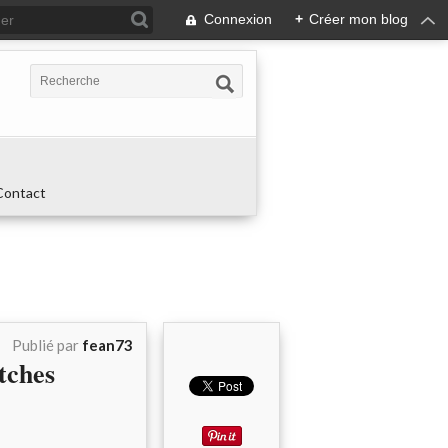
Connexion
+
Créer mon blog
Contact
Publié par
fean73
tches