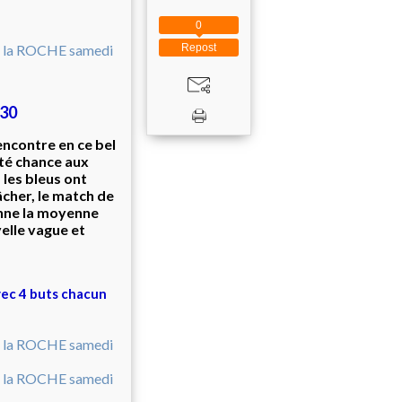
0
Repost
 30
encontre en ce bel
rté chance aux
les bleus ont
âcher, le match de
bonne la moyenne
velle vague et
ec 4 buts chacun