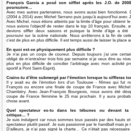
François Garcia a posé son sifflet après les J.O. de 200
poursuivre…
Avec mes autres partenaires, nous avons aussi bien fonctionné.
(2004 à 2014) avec Michel Serrano puis jusqu’à aujourd’hui avec 
Avec Michel, nous étions atteints par la limite d’âge pour obtenir l
nous avions l’objectif de rester dans le top 10 français. Ensuite,
devions siffler deux saisons et puisque la limite d’âge a ét
poursuivi sur la scène nationale. Nous arrêterons à la fin de cet
c’est de plus en plus difficile. Il est temps aussi de laisser la place 
En quoi est-ce physiquement plus difficile ?
Je n’ai pas un corps de coureur. Depuis toujours j’ai une certai
obligé de m’entraîner trois fois par semaine si je veux être au nive
plus en plus difficile de concilier l’arbitrage avec mon activité p
sportif à Pont Saint-Esprit).
Crains-tu d’être submergé par l’émotion lorsque tu siffleras t
Il y avait eu de l’émotion lors d’un Toulouse - Nîmes qui fut 
François ou encore une finale de coupe de France avec Michel 
Chambéry. Avec Jean-François Bourgeois, nous avons été désig
coupe de France féminine le 25 mai prochain. Il y aura probab
chose avant.
Quel spectateur es-tu dans les tribunes ou devant ta t
critique… ?
Je suis indulgent car nous sommes tous passés par des hauts et
spectateur plutôt passif. Je suis passionné par le handball mais je 
D’ailleurs, je n’ai pas signé la charte… Ce n’était pas nécessaire 