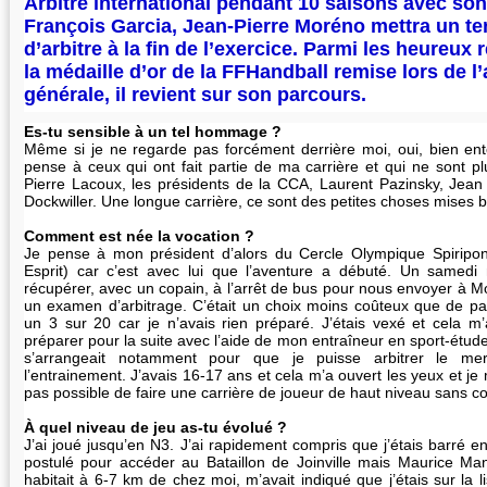
Arbitre international pendant 10 saisons avec s
François Garcia, Jean-Pierre Moréno mettra un te
d’arbitre à la fin de l’exercice. Parmi les heureux 
la médaille d’or de la FFHandball remise lors de 
générale, il revient sur son parcours.
Es-tu sensible à un tel hommage ?
Même si je ne regarde pas forcément derrière moi, oui, bien ent
pense à ceux qui ont fait partie de ma carrière et qui ne sont pl
Pierre Lacoux, les présidents de la CCA, Laurent Pazinsky, Jean
Dockwiller. Une longue carrière, ce sont des petites choses mises b
Comment est née la vocation ?
Je pense à mon président d’alors du Cercle Olympique Spiripont
Esprit) car c’est avec lui que l’aventure a débuté. Un samedi 
récupérer, avec un copain, à l’arrêt de bus pour nous envoyer à Mon
un examen d’arbitrage. C’était un choix moins coûteux que de paye
un 3 sur 20 car je n’avais rien préparé. J’étais vexé et cela 
préparer pour la suite avec l’aide de mon entraîneur en sport-étude
s’arrangeait notamment pour que je puisse arbitrer le m
l’entrainement. J’avais 16-17 ans et cela m’a ouvert les yeux et je 
pas possible de faire une carrière de joueur de haut niveau sans co
À quel niveau de jeu as-tu évolué ?
J’ai joué jusqu’en N3. J’ai rapidement compris que j’étais barré en
postulé pour accéder au Bataillon de Joinville mais Maurice Man
habitait à 6-7 km de chez moi, m’avait indiqué que j’étais sur la l