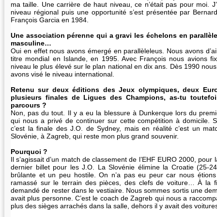
ma taille. Une carrière de haut niveau, ce n’était pas pour moi. J
niveau régional puis une opportunité s’est présentée par Bernar
François Garcia en 1984.
Une association pérenne qui a gravi les échelons en parallèl
masculine…
Oui en effet nous avons émergé en parallèleleus. Nous avons d’ail
titre mondial en Islande, en 1995. Avec François nous avions fixé 
niveau le plus élevé sur le plan national en dix ans. Dès 1990 nous 
avons visé le niveau international.
Retenu sur deux éditions des Jeux olympiques, deux Eur
plusieurs finales de Ligues des Champions, as-tu toutefoi
parcours ?
Non, pas du tout. Il y a eu la blessure à Dunkerque lors du prem
qui nous a privé de continuer sur cette compétition à domicile. S
c’est la finale des J.O. de Sydney, mais en réalité c’est un matc
Slovénie, à Zagreb, qui reste mon plus grand souvenir.
Pourquoi ?
Il s’agissait d’un match de classement de l’EHF EURO 2000, pour la 
dernier billet pour les J.O. La Slovénie élimine la Croatie (25
brûlante et un peu hostile. On n’a pas eu peur car nous étions
ramassé sur le terrain des pièces, des clefs de voiture… À la 
demandé de rester dans le vestiaire. Nous sommes sortis une demi-
avait plus personne. C’est le coach de Zagreb qui nous a raccomp
plus des sièges arrachés dans la salle, dehors il y avait des voiture