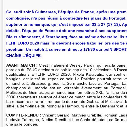
Ce jeudi soir à Guimaraes, l’équipe de France, après une prem
compliquée, n’a pas réussi à contredire les plans du Portuga
supériorité numérique, qui s’est imposé par 33 à 27 (17-13). Ap
défaite, l’équipe de France doit une revanche à ses supporter
Bleus s’imposent, à Strasbourg, face au même adversaire, ils
l’EHF EURO 2020 mais ils devront encore batailler lors des 5e e
prochain. Un match à suivre en direct à 17h30 sur beIN SPORTS
CHAÎNE L’ÉQUIPE.
AVANT MATCH :
C'est finalement Wesley Pardin qui fera la pair
gardien du PAUC atteindra ce soir le cap des 10 sélections, à l'oc
qualifications à l'EHF EURO 2020. Nikola Karabatic, qui souffle
bougies, est laissé au repos ce soir. Le Parisien pourrait retrou
dimanche, à Strasbourg, pour la 2e manche face au Portugal. La
champions du monde est un véritable événement au Portugal :
Multisios de Guimaraes, annonce bien, en lettres XXL, l'affiche du
3000 spectateurs sauront célébrer ce match entre les co-leaders d
La rencontre sera arbitrée par le duo croate Gubica et Milosevic 
sifflé la demi-finale du Mondial à Hambourg entre le Danemark et l
COMPTE-RENDU :
Vincent Gérard, Mathieu Grebille, Romain Lag
Ludovic Fabregas, Nedim Remili et Luc Abalo débutent ce 3e mat
une salle bondée.