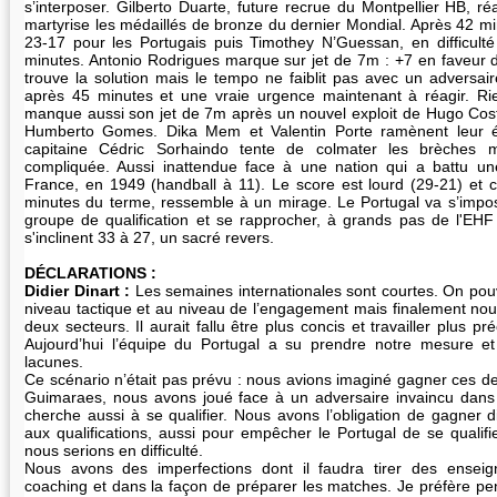
s’interposer. Gilberto Duarte, future recrue du Montpellier HB, ré
martyrise les médaillés de bronze du dernier Mondial. Après 42 minu
23-17 pour les Portugais puis Timothey N’Guessan, en difficulté
minutes. Antonio Rodrigues marque sur jet de 7m : +7 en faveur
trouve la solution mais le tempo ne faiblit pas avec un adversai
après 45 minutes et une vraie urgence maintenant à réagir. R
manque aussi son jet de 7m après un nouvel exploit de Hugo Costa
Humberto Gomes. Dika Mem et Valentin Porte ramènent leur é
capitaine Cédric Sorhaindo tente de colmater les brèches 
compliquée. Aussi inattendue face à une nation qui a battu une
France, en 1949 (handball à 11). Le score est lourd (29-21) et c
minutes du terme, ressemble à un mirage. Le Portugal va s’impos
groupe de qualification et se rapprocher, à grands pas de l'E
s'inclinent 33 à 27, un sacré revers.
DÉCLARATIONS :
Didier Dinart :
Les semaines internationales sont courtes. On pouv
niveau tactique et au niveau de l’engagement mais finalement n
deux secteurs. Il aurait fallu être plus concis et travailler plus p
Aujourd’hui l’équipe du Portugal a su prendre notre mesure e
lacunes.
Ce scénario n’était pas prévu : nous avions imaginé gagner ces de
Guimaraes, nous avons joué face à un adversaire invaincu dans c
cherche aussi à se qualifier. Nous avons l’obligation de gagner
aux qualifications, aussi pour empêcher le Portugal de se qualifi
nous serions en difficulté.
Nous avons des imperfections dont il faudra tirer des ensei
coaching et dans la façon de préparer les matches. Je préfère p