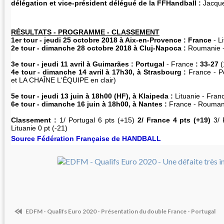
délégation et vice-président délégué de la FFHandball :
Jacqu
RÉSULTATS - PROGRAMME - CLASSEMENT
1er tour - jeudi 25 octobre 2018 à Aix-en-Provence : France
- L
2e tour - dimanche 28 octobre 2018 à Cluj-Napoca :
Roumanie 
3e tour - jeudi 11 avril à Guimarães :
Portugal
- France
: 33-27
(
4e tour - dimanche 14 avril à 17h30, à Strasbourg :
France - 
et LA CHAÎNE L'ÉQUIPE en clair)
5e tour - jeudi 13 juin à 18h00 (HF), à Klaipeda :
Lituanie - Fran
6e tour - dimanche 16 juin à 18h00, à Nantes :
France - Rouman
Classement :
1/ Portugal 6 pts (+15)
2/ France 4 pts (+19)
3/ 
Lituanie 0 pt (-21)
Source Fédération Française de HANDBALL
EDFM - Qualifs Euro 2020 - Présentation du double France - Portugal