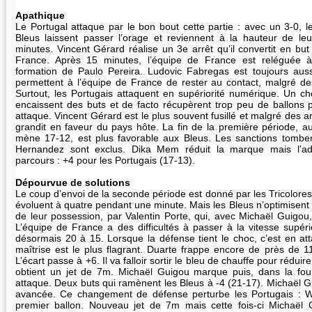
Apathique
Le Portugal attaque par le bon bout cette partie : avec un 3-0, l
Bleus laissent passer l’orage et reviennent à la hauteur de le
minutes. Vincent Gérard réalise un 3e arrêt qu’il convertit en bu
France. Après 15 minutes, l’équipe de France est reléguée 
formation de Paulo Pereira. Ludovic Fabregas est toujours auss
permettent à l’équipe de France de rester au contact, malgré d
Surtout, les Portugais attaquent en supériorité numérique. Un ch
encaissent des buts et de facto récupèrent trop peu de ballons
attaque. Vincent Gérard est le plus souvent fusillé et malgré des ar
grandit en faveur du pays hôte. La fin de la première période, 
mène 17-12, est plus favorable aux Bleus. Les sanctions tomben
Hernandez sont exclus. Dika Mem réduit la marque mais l’add
parcours : +4 pour les Portugais (17-13).
Dépourvue de solutions
Le coup d’envoi de la seconde période est donné par les Tricolores
évoluent à quatre pendant une minute. Mais les Bleus n’optimisent
de leur possession, par Valentin Porte, qui, avec Michaël Guigou
L’équipe de France a des difficultés à passer à la vitesse supér
désormais 20 à 15. Lorsque la défense tient le choc, c’est en 
maîtrise est le plus flagrant. Duarte frappe encore de près de 11
L’écart passe à +6. Il va falloir sortir le bleu de chauffe pour rédu
obtient un jet de 7m. Michaël Guigou marque puis, dans la foul
attaque. Deux buts qui ramènent les Bleus à -4 (21-17). Michaël G
avancée. Ce changement de défense perturbe les Portugais : W
premier ballon. Nouveau jet de 7m mais cette fois-ci Michaël