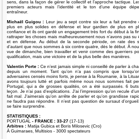
sens, dans la façon de gérer le collectif et l’approche tactique. Le
premiers acteurs mais l’identité et le ton d’une équipe dé
entraîneur.
Michaël Guigou :
Leur jeu a sept contre six leur a fait prendre 
plus en plus solides en défense et leur gardien de plus en plu
confiance et ils ont gardé un engagement très fort du début à la 
rattraper les choses mais malheureusement nous n’avons pas su ê
et en défense. Au début de la seconde période, on rate des s
d’autant que nous sommes à six contre quatre, dès le début. À nou
vue de dimanche, bien travailler et venir comme des guerriers pou
qualification, mais une victoire et de la plus belle des manières.
Valentin Porte :
Ce n’est jamais simple ni conseillé de parler à ch
depuis un moment. Tant qu’on n’a pas compris que lorsqu’o
adversaires censés moins forts, je pense à la Roumanie, à la Lituan
avons toujours lutté et parfois même nous nous sommes fait peu
Portugal, qui a de grosses qualités, on a été surpassés. 6 buts 
leçon. Je n’ai pas d’explications. J’ai l’impression qu’on recule d’
fait mal. J’aimerais qu’on arrête de parler et qu’on grandisse ra
ne faudra pas répondre. Il n’est pas question de sursaut d’orgueil.
se faire surprendre.
STATISTIQUES :
PORTUGAL
- FRANCE : 33-27
(17-13)
Arbitres :
Matija Gubica et Boris Milosevic (Cro)
À Guimaraes, Multisios - 3000 spectateurs