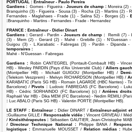
PORTUGAL : Entraîneur - Paulo Pereira
Gardiens :
Gomes - Figueira -
Joueurs de champ :
Moreira (2) -
Branquinho (3) - Figueira - Sousa (3) - Rocha (2) - Martins (2) -
Fernandes - Maglahaes - Frade (1) - Salina 52) - Borges (2) -
:
Branquinho - Martins - Fernandes - Frade - Hernandez
FRANCE :
Entraîneur - Didier Dinart
Gardiens :
Gerard - Pardin
- Joueurs de champ :
Remili (7) -
(3) - Mem (2) - Gerard (2) - Mahé - Grebille (1) - N'Guessan -
Guigou (3) - L.Karabatic - Fabregas (3) - Pardin - Dipanda - 
temporaires :
Mahé - N’Guessan - Fabregas
Gardiens :
Robin CANTEGREL (Pontault-Combault HB) - Vince
HB) - Wesley PARDIN (Pays d'Aix Université Club) /
Ailiers gauch
(Montpellier HB) - Michaël GUIGOU (Montpellier HB) /
Demi-
(Telekom Veszprem) - Melvyn RICHARDSON (Montpellier HB) /
Ar
KARABATIC (Paris SG HB) - Romain LAGARDE (HBC Nantes) - T
Barcelone) /
Pivots :
Ludovic FABREGAS (FC Barcelone) - Luk
HB) - Cédric SORHAINDO (FC Barcelone) (c) /
Arrières droits
Raphaël Var HB) - Dika MEM (FC Barcelone) - Nedim REMILI (Pari
:
Luc ABALO (Paris SG HB) - Valentin PORTE (Montpellier HB).
LE STAFF : Entraîneur :
Didier DINART /
Entraîneur-adjoint 
:
Guillaume GILLE /
Responsable vidéo :
Vincent GRIVEAU / Méd
/
Kinésithérapeutes :
Sébastien GAUTIER, Jean-Christophe MA
/
Directeur Technique National :
Philippe BANA /
Responsa
logistique :
Emmanuelle MOUSSET /
Relation médias :
Hube