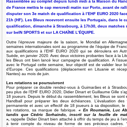
Rassemblée au complet depuis lundi midi à la Maison du Handba
de France mettra le cap mercredi matin sur Porto, avant de ral
disputer son 3e match de qualification à l’EHF EURO 2020 face
21h (HF). Les Bleus recevront ensuite les Portugais, dans le 
qualification, dimanche à Strasbourg, à 17h30, deux matches r
sur beIN SPORTS et sur LA CHAÎNE L’ÉQUIPE.
Outre l’épreuve majeure de la saison, le Mondial en Allemagn
semaines internationales sont au programme de l’équipe de Fran
aux qualifications à l’EHF EURO 2020 qui se déroulera en Aut
Suède, en janvier 2020. Avec deux victoires probantes face à la L
les Bleus ont bien lancé leur campagne de qualification. À l’iss
avec le Portugal cette semaine, leur objectif est de valider leur b
d’Europe. Ces qualifications (déplacement en Lituanie et réc
Nantes) au mois de juin.
Les rotations se poursuivront
Pour préparer ce double rendez-vous à Guimarães et à Strasbou
peu plus de l’EHF EURO 2020, Didier Dinart et Guillaume Gille s’a
18 joueurs. Depuis le début du rassemblement, les Bleus se sont 
Handball pour préparer les deux échéances. L’évaluation des 
permanente et avec un effectif de 18 joueurs à sa disposition, le
les rotations, sa marque de fabrique.
« En Roumanie, Luc Aba
tandis que Cédric Sorhaindo, inscrit sur la feuille de mat
»,
rappelle Didier Dinart bien attaché à offrir du temps de jeu à l’e
à tenir compte du niveau de forme de ses précieux cadres. 