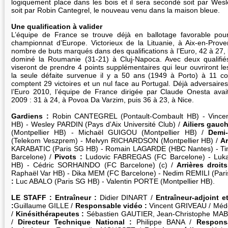
logiquement place dans les bois et il sera secondé soit par Wesle
soit par Robin Cantegrel, le nouveau venu dans la maison bleue.
Une qualification à valider
L’équipe de France se trouve déjà en ballotage favorable pour
championnat d’Europe. Victorieux de la Lituanie, à Aix-en-Prov
nombre de buts marqués dans des qualifications à l’Euro, 42 à 27, 
dominé la Roumanie (31-21) à Cluj-Napoca. Avec deux qualifié
viseront de prendre 4 points supplémentaires qui leur ouvriront le
la seule défaite survenue il y a 50 ans (1949 à Porto) à 11 co
comptent 29 victoires et un nul face au Portugal. Déjà adversaires 
l’Euro 2010, l’équipe de France dirigée par Claude Onesta avai
2009 : 31 à 24, à Povoa Da Varzim, puis 36 à 23, à Nice.
Gardiens :
Robin CANTEGREL (Pontault-Combault HB) - Vince
HB) - Wesley PARDIN (Pays d'Aix Université Club) /
Ailiers gauch
(Montpellier HB) - Michaël GUIGOU (Montpellier HB) /
Demi-
(Telekom Veszprem) - Melvyn RICHARDSON (Montpellier HB) /
Ar
KARABATIC (Paris SG HB) - Romain LAGARDE (HBC Nantes) - T
Barcelone) /
Pivots :
Ludovic FABREGAS (FC Barcelone) - Luk
HB) - Cédric SORHAINDO (FC Barcelone) (c) /
Arrières droits
Raphaël Var HB) - Dika MEM (FC Barcelone) - Nedim REMILI (Pari
:
Luc ABALO (Paris SG HB) - Valentin PORTE (Montpellier HB).
LE STAFF : Entraîneur :
Didier DINART /
Entraîneur-adjoint 
:
Guillaume GILLE /
Responsable vidéo :
Vincent GRIVEAU / Méd
/
Kinésithérapeutes :
Sébastien GAUTIER, Jean-Christophe MA
/
Directeur Technique National :
Philippe BANA /
Responsa