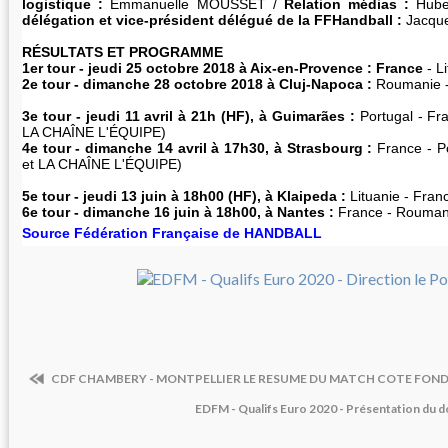
logistique :
Emmanuelle MOUSSET /
Relation médias :
Hube
délégation et vice-président délégué de la FFHandball :
Jacqu
RÉSULTATS ET PROGRAMME
1er tour - jeudi 25 octobre 2018 à Aix-en-Provence : France
- L
2e tour - dimanche 28 octobre 2018 à Cluj-Napoca :
Roumanie 
3e tour - jeudi 11 avril à 21h (HF), à Guimarães :
Portugal - F
LA CHAÎNE L'ÉQUIPE)
4e tour - dimanche 14 avril à 17h30, à Strasbourg :
France - 
et LA CHAÎNE L'ÉQUIPE)
5e tour - jeudi 13 juin à 18h00 (HF), à Klaipeda :
Lituanie - Fran
6e tour - dimanche 16 juin à 18h00, à Nantes :
France - Rouman
Source Fédération Française de HANDBALL
CDF CHAMBERY - MONTPELLIER LE RESUME DU MATCH COTE FONDUS
EDFM - Qualifs Euro 2020 - Présentation du d