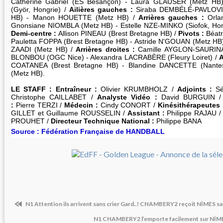
Catherine Gabriel (ES Besançon) - Laura GLAUSER (Metz H
(Györ, Hongrie) /
Ailières gauches :
Siraba DEMBÉLÉ-PAVLOVIC
HB) - Manon HOUETTE (Metz HB) /
Arrières gauches :
Orla
Gnonsiane NIOMBLA (Metz HB) - Estelle NZE-MINKO (Siofok, Hon
Demi-centre :
Allison PINEAU (Brest Bretagne HB) /
Pivots :
Béatr
Pauletta FOPPA (Brest Bretagne HB) - Astride N'GOUAN (Metz HB
ZAADI (Metz HB) /
Arrières droites :
Camille AYGLON-SAURINA 
BLONBOU (OGC Nice) - Alexandra LACRABÈRE (Fleury Loiret) /
A
COATANEA (Brest Bretagne HB) - Blandine DANCETTE (Nante
(Metz HB).
LE STAFF : Entraîneur :
Olivier KRUMBHOLZ /
Adjoints :
S
Christophe CAILLABET /
Analyste Vidéo :
David BURGUIN /
:
Pierre TERZI /
Médecin :
Cindy CONORT /
Kinésithérapeutes
GILLET et Guillaume ROUSSELIN /
Assistant :
Philippe RAJAU 
PROUHET /
Directeur Technique National :
Philippe BANA
Source : Fédération Française de HANDBALL
N1 Attention ils arrivent sans crier Gard..! CHAMBERY2 reçoit NÎMES s
N1 CHAMBERY2 l’emporte facilement sur NÎME