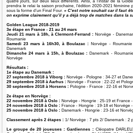
quatre jours, sur deux lieux différents. Ainsi, à l’instar de la Go
prendra le relai la saison prochaine, l’édition 2020-2021 féminine p
sous la forme d’un Final Four.
« C’est notre souhait car il faut ê
on exprime clairement qu’il y a déjà trop de matches dans la s
Golden League 2018-2019
3e étape en France - 21 au 24 mars
Jeudi 21 mars à 18h, à Clermont-Ferrand :
Norvège - Danema
Roumanie
Samedi 23 mars à 16h30, à Boulazac :
Norvège - Roumanie
Danemark
Dimanche 24 mars à 15h, à Boulazac :
Danemark - Roumani
Norvège
Résultats :
1e étape au Danemark :
27 septembre 2018 à Viborg :
Norvège - Pologne : 34-27 et Dane
29 septembre 2018 à Aarhus :
Norvège - France : 22-22 et Polog
30 septembre 2018 à Horsens :
Pologne - France : 22-16 et Nor
2e étape en Norvège :
22 novembre 2018 à Oslo :
Norvège - Hongrie : 25-19 et France 
24 novembre 2018 à Oslo :
France - Hongrie : 19-18 et Norvège 
25 novembre 2018 à Oslo :
Danemark - Hongrie : 23-16 et Norvèg
Classement après 2 étapes :
1/ Norvège : 7 pts 2/ Danemark : 2 p
Le groupe de 20 joueuses : Gardiennes :
Cléopatre DARLEUX