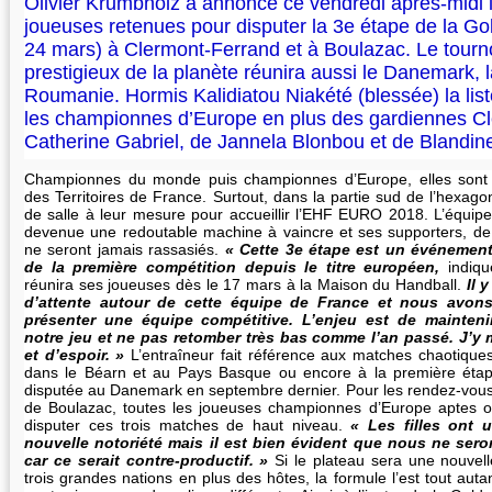
Olivier Krumbholz a annoncé ce vendredi après-midi l
joueuses retenues pour disputer la 3e étape de la Go
24 mars) à Clermont-Ferrand et à Boulazac. Le tourno
prestigieux de la planète réunira aussi le Danemark, 
Roumanie. Hormis Kalidiatou Niakété (blessée) la lis
les championnes d’Europe en plus des gardiennes Cl
Catherine Gabriel, de Jannela Blonbou et de Blandin
Championnes du monde puis championnes d’Europe, elles sont
des Territoires de France. Surtout, dans la partie sud de l’hexago
de salle à leur mesure pour accueillir l’EHF EURO 2018. L’équip
devenue une redoutable machine à vaincre et ses supporters, de
ne seront jamais rassasiés.
« Cette 3e étape est un événement 
de la première compétition depuis le titre européen,
indiq
réunira ses joueuses dès le 17 mars à la Maison du Handball.
Il 
d’attente autour de cette équipe de France et nous avons
présenter une équipe compétitive. L’enjeu est de mainteni
notre jeu et ne pas retomber très bas comme l’an passé. J’y
et d’espoir. »
L’entraîneur fait référence aux matches chaotiques
dans le Béarn et au Pays Basque ou encore à la première éta
disputée au Danemark en septembre dernier. Pour les rendez-vou
de Boulazac, toutes les joueuses championnes d’Europe aptes 
disputer ces trois matches de haut niveau.
« Les filles ont 
nouvelle notoriété mais il est bien évident que nous ne ser
car ce serait contre-productif. »
Si le plateau sera une nouvell
trois grandes nations en plus des hôtes, la formule l’est tout aut