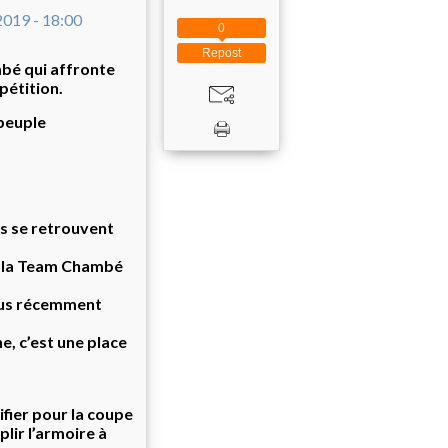
0
Repost
bé qui affronte
pétition.
 peuple
is se retrouvent
de la Team Chambé
plus récemment
e, c’est une place
ifier pour la coupe
lir l’armoire à