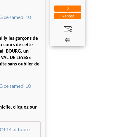
0
Repost
lly les garçons de
u cours de cette
ball BOURG, un
 VAL DE LEYSSE
ite sans oublier de
cile, cliquez sur
Excellence le VAL de LEYSSE partage les