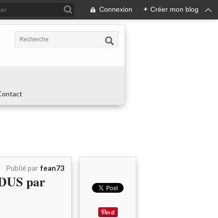
Connexion
+
Créer mon blog
Contact
Publié par
fean73
US par