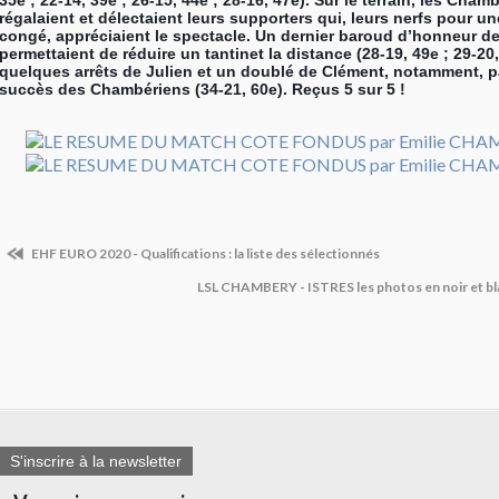
35e ; 22-14, 39e ; 26-15, 44e ; 28-16, 47e). Sur le terrain, les Cham
régalaient et délectaient leurs supporters qui, leurs nerfs pour un
congé, appréciaient le spectacle. Un dernier baroud d’honneur de
permettaient de réduire un tantinet la distance (28-19, 49e ; 29-20
quelques arrêts de Julien et un doublé de Clément, notamment, p
succès des Chambériens (34-21, 60e). Reçus 5 sur 5 !
EHF EURO 2020 - Qualifications : la liste des sélectionnés
LSL CHAMBERY - ISTRES les photos en noir et bl
S'inscrire à la newsletter