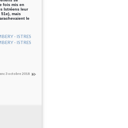
bériens se
e fois mis en
s Istréens leur
, 51e), mais
arachevaient le
anc 3 octobre 2018