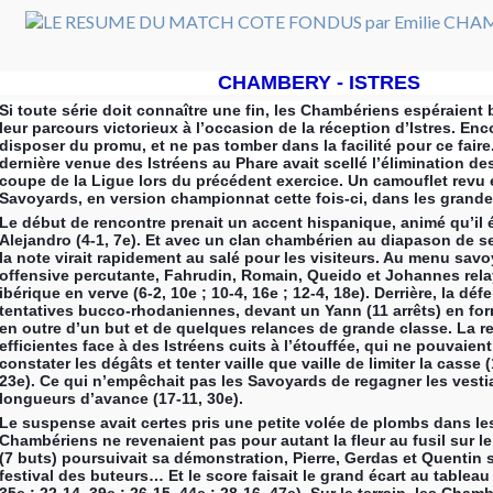
CHAMBERY - ISTRES
Si toute série doit connaître une fin, les Chambériens espéraient 
leur parcours victorieux à l’occasion de la réception d’Istres. Encor
disposer du promu, et ne pas tomber dans la facilité pour ce faire
dernière venue des Istréens au Phare avait scellé l’élimination d
coupe de la Ligue lors du précédent exercice. Un camouflet revu e
Savoyards, en version
championnat cette fois-ci, dans les grand
Le début de rencontre prenait un accent hispanique, animé qu’il é
Alejandro (4-1, 7e). Et avec un clan chambérien au diapason de 
la note virait rapidement au salé pour les visiteurs. Au menu savo
offensive percutante, Fahrudin, Romain, Queido et Johannes rela
ibérique en verve (6-2, 10e ; 10-4, 16e ; 12-4, 18e). Derrière, la défe
tentatives bucco-rhodaniennes, devant un Yann (11 arrêts) en for
en outre d’un but et de quelques relances de grande classe. La re
efficientes face à des Istréens cuits à l’étouffée, qui ne pouvaien
constater les dégâts et tenter vaille que vaille de limiter la casse (
23e). Ce qui n’empêchait pas les Savoyards de regagner les vestia
longueurs d’avance (17-11, 30e).
Le suspense avait certes pris une petite volée de plombs dans les
Chambériens ne revenaient pas pour autant la fleur au fusil sur le
(7 buts) poursuivait sa démonstration, Pierre, Gerdas et Quentin 
festival des buteurs… Et le score faisait le grand écart au tableau