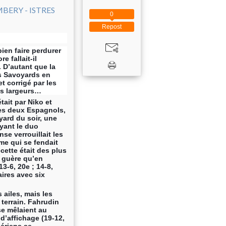
0
Repost
bien faire perdurer
e fallait-il
. D’autant que la
es Savoyards en
t corrigé par les
es largeurs…
tait par Niko et
ses deux Espagnols,
yard du soir, une
yant le duo
nse verrouillait les
me qui se fendait
cette était des plus
t guère qu’en
13-6, 20e ; 14-8,
ires avec six
 ailes, mais les
 terrain. Fahrudin
se mêlaient au
 d’affichage (19-12,