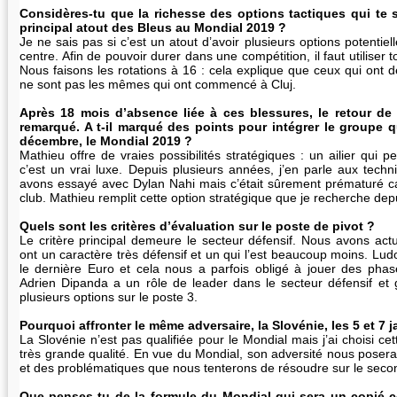
Considères-tu que la richesse des options tactiques qui te 
principal atout des Bleus au Mondial 2019 ?
Je ne sais pas si c’est un atout d’avoir plusieurs options potentiel
centre. Afin de pouvoir durer dans une compétition, il faut utiliser 
Nous faisons les rotations à 16 : cela explique que ceux qui ont 
ne sont pas les mêmes qui ont commencé à Cluj.
Après 18 mois d’absence liée à ces blessures, le retour de 
remarqué. A t-il marqué des points pour intégrer le groupe q
décembre, le Mondial 2019 ?
Mathieu offre de vraies possibilités stratégiques : un ailier qui 
c’est un vrai luxe. Depuis plusieurs années, j’en parle aux techni
avons essayé avec Dylan Nahi mais c’était sûrement prématuré car 
club. Mathieu remplit cette option stratégique que je recherche de
Quels sont les critères d’évaluation sur le poste de pivot ?
Le critère principal demeure le secteur défensif. Nous avons actu
ont un caractère très défensif et un qui l’est beaucoup moins. L
le dernière Euro et cela nous a parfois obligé à jouer des pha
Adrien Dipanda a un rôle de leader dans le secteur défensif et
plusieurs options sur le poste 3.
Pourquoi affronter le même adversaire, la Slovénie, les 5 et 7 
La Slovénie n’est pas qualifiée pour le Mondial mais j’ai choisi cet
très grande qualité. En vue du Mondial, son adversité nous posera
et des problématiques que nous tenterons de résoudre sur le seco
Que penses-tu de la formule du Mondial qui sera un copié-col