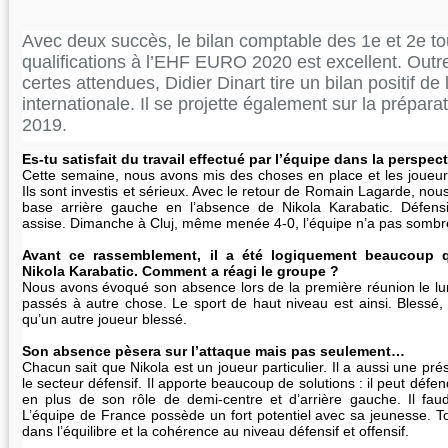
Avec deux succès, le bilan comptable des 1e et 2e to
qualifications à l’EHF EURO 2020 est excellent. Outre 
certes attendues, Didier Dinart tire un bilan positif d
internationale. Il se projette également sur la prépar
2019.
Es-tu satisfait du travail effectué par l’équipe dans la perspe
Cette semaine, nous avons mis des choses en place et les joueurs 
Ils sont investis et sérieux. Avec le retour de Romain Lagarde, nous
base arrière gauche en l’absence de Nikola Karabatic. Défens
assise. Dimanche à Cluj, même menée 4-0, l’équipe n’a pas sombr
Avant ce rassemblement, il a été logiquement beaucoup q
Nikola Karabatic. Comment a réagi le groupe ?
Nous avons évoqué son absence lors de la première réunion le l
passés à autre chose. Le sport de haut niveau est ainsi. Blessé,
qu’un autre joueur blessé.
Son absence pèsera sur l’attaque mais pas seulement…
Chacun sait que Nikola est un joueur particulier. Il a aussi une p
le secteur défensif. Il apporte beaucoup de solutions : il peut défen
en plus de son rôle de demi-centre et d’arrière gauche. Il fau
L’équipe de France possède un fort potentiel avec sa jeunesse. To
dans l’équilibre et la cohérence au niveau défensif et offensif.