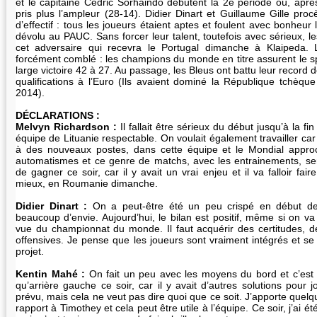
et le capitaine Cédric Sorhaindo débutent la 2e période où, aprè
pris plus l’ampleur (28-14). Didier Dinart et Guillaume Gille pro
d’effectif : tous les joueurs étaient aptes et foulent avec bonheur 
dévolu au PAUC. Sans forcer leur talent, toutefois avec sérieux, l
cet adversaire qui recevra le Portugal dimanche à Klaipeda. 
forcément comblé : les champions du monde en titre assurent le s
large victoire 42 à 27. Au passage, les Bleus ont battu leur record
qualifications à l’Euro (Ils avaient dominé la République tchèqu
2014).
DÉCLARATIONS :
Melvyn Richardson :
Il fallait être sérieux du début jusqu’à la fi
équipe de Lituanie respectable. On voulait également travailler c
à des nouveaux postes, dans cette équipe et le Mondial approc
automatismes et ce genre de matchs, avec les entrainements, sert
de gagner ce soir, car il y avait un vrai enjeu et il va falloir 
mieux, en Roumanie dimanche.
Didier Dinart :
On a peut-être été un peu crispé en début de
beaucoup d’envie. Aujourd’hui, le bilan est positif, même si on va 
vue du championnat du monde. Il faut acquérir des certitudes, d
offensives. Je pense que les joueurs sont vraiment intégrés et s
projet.
Kentin Mahé :
On fait un peu avec les moyens du bord et c’est 
qu’arrière gauche ce soir, car il y avait d’autres solutions pour j
prévu, mais cela ne veut pas dire quoi que ce soit. J’apporte quelq
rapport à Timothey et cela peut être utile à l’équipe. Ce soir, j’ai ét