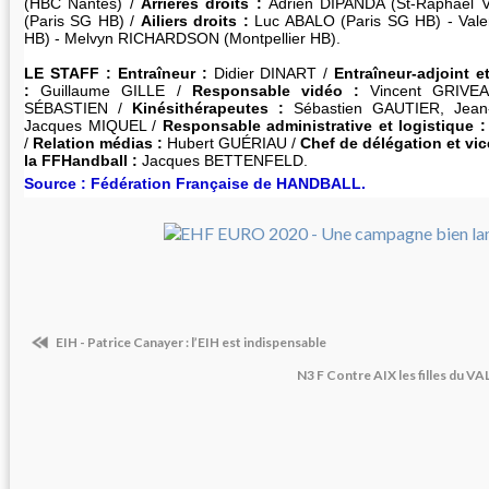
(HBC Nantes) /
Arrières droits :
Adrien DIPANDA (St-Raphaël 
(Paris SG HB) /
Ailiers droits :
Luc ABALO (Paris SG HB) - Vale
HB) - Melvyn RICHARDSON (Montpellier HB).
LE STAFF : Entraîneur :
Didier DINART /
Entraîneur-adjoint 
:
Guillaume GILLE /
Responsable vidéo :
Vincent GRIVE
SÉBASTIEN /
Kinésithérapeutes :
Sébastien GAUTIER, Jean
Jacques MIQUEL /
Responsable administrative et logistique :
/
Relation médias :
Hubert GUÉRIAU /
Chef de délégation et vi
la FFHandball :
Jacques BETTENFELD.
Source : Fédération Française de HANDBALL.
EIH - Patrice Canayer : l’EIH est indispensable
N3 F Contre AIX les filles du VA