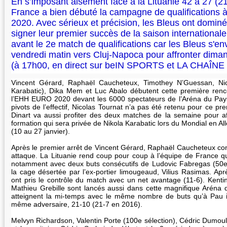
En s’imposant aisément face à la Lituanie 42 à 27 (21
France a bien débuté la campagne de qualifications
2020. Avec sérieux et précision, les Bleus ont dominé
signer leur premier succès de la saison international
avant le 2e match de qualifications car les Bleus s'en
vendredi matin vers Cluj-Napoca pour affronter dim
(à 17h00, en direct sur beIN SPORTS et LA CHAÎNE
Vincent Gérard, Raphaël Caucheteux, Timothey N’Guessan, Nic
Karabatic), Dika Mem et Luc Abalo débutent cette première renco
l’EHH EURO 2020 devant les 6000 spectateurs de l’Aréna du Pays
pivots de l’effectif, Nicolas Tournat n’a pas été retenu pour ce pr
Dinart va aussi profiter des deux matches de la semaine pour af
formation qui sera privée de Nikola Karabatic lors du Mondial en 
(10 au 27 janvier).
Après le premier arrêt de Vincent Gérard, Raphaël Caucheteux con
attaque. La Lituanie rend coup pour coup à l’équipe de France 
notamment avec deux buts consécutifs de Ludovic Fabregas (50e s
la cage désertée par l’ex-portier limougeaud, Vilius Rasimas. Apr
ont pris le contrôle du match avec un net avantage (11-6). Kent
Mathieu Grebille sont lancés aussi dans cette magnifique Aréna 
atteignent la mi-temps avec le même nombre de buts qu’à Pau i
même adversaire, 21-10 (21-7 en 2016).
Melvyn Richardson, Valentin Porte (100e sélection), Cédric Dumoul