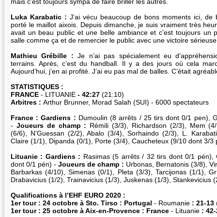
mais c’est toujours sympa de faire briller les autres.
Luka Karabatic :
J’ai vécu beaucoup de bons moments ici, de b
porté le maillot aixois. Depuis dimanche, je suis vraiment très heureu
avait un beau public et une belle ambiance et c’est toujours un p
salle comme ça et de remercier le public avec une victoire sérieuse
Mathieu Grébille :
Je n’ai pas spécialement eu d’appréhensi
terrains. Après, c’est du handball. Il y a des jours où cela ma
Aujourd’hui, j’en ai profité. J’ai eu pas mal de balles. C’était agréab
STATISTIQUES :
FRANCE
- LITUANIE
- 42:27
(21:10)
Arbitres :
Arthur Brunner, Morad Salah (SUI) - 6000 spectateurs
France : Gardiens :
Dumoulin (8 arrêts / 25 tirs dont 0/1 pen), G
-
Joueurs de champ :
Rémili (3/3), Richardson (2/3), Mem (4/
(6/6), N’Guessan (2/2), Abalo (3/4), Sorhaindo (2/3), L. Karabati
Claire (1/1), Dipanda (0/1), Porte (3/4), Caucheteux (9/10 dont 3/3
Lituanie : Gardiens :
Rasimas (5 arrêts / 32 tirs dont 0/1 pén), G
dont 0/1 pén) -
Joueurs de champ :
Urbonas, Bernatonis (3/8), Vir
Barbarkas (4/10), Simenas (0/1), Pleta (3/3), Tarcijonas (1/1), G
Drabavicius (1/2), Trainavicius (1/3), Juskenas (1/3), Stankevicius 
Qualifications à l’EHF EURO 2020 :
1er tour : 24 octobre à Sto. Tirso :
Portugal
- Roumanie
: 21-13
1er tour : 25 octobre à Aix-en-Provence :
France
- Lituanie
: 42