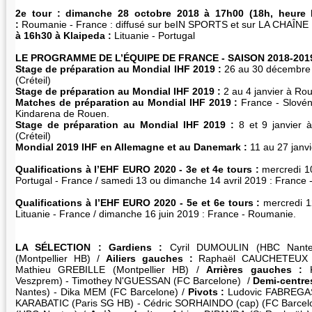
2e tour : dimanche 28 octobre 2018 à 17h00 (18h, heure l
:
Roumanie - France : diffusé sur beIN SPORTS et sur LA CHAÎNE
à 16h30 à Klaipeda :
Lituanie - Portugal
LE PROGRAMME DE L’ÉQUIPE DE FRANCE - SAISON 2018-201
Stage de préparation au Mondial IHF 2019 :
26 au 30 décembre 
(Créteil)
Stage de préparation au Mondial IHF 2019 :
2 au 4 janvier à Ro
Matches de préparation au Mondial IHF 2019 :
France - Slovéni
Kindarena de Rouen.
Stage de préparation au Mondial IHF 2019 :
8 et 9 janvier 
(Créteil)
Mondial 2019 IHF en Allemagne et au Danemark :
11 au 27 janvi
Qualifications à l’EHF EURO 2020 - 3e et 4e tours :
mercredi 10
Portugal - France / samedi 13 ou dimanche 14 avril 2019 : France -
Qualifications à l’EHF EURO 2020 - 5e et 6e tours :
mercredi 1
Lituanie - France / dimanche 16 juin 2019 : France - Roumanie.
LA SÉLECTION : Gardiens :
Cyril DUMOULIN (HBC Nant
(Montpellier HB) /
Ailiers gauches :
Raphaël CAUCHETEUX (
Mathieu GREBILLE (Montpellier HB) /
Arrières gauches :
Veszprem) - Timothey N'GUESSAN (FC Barcelone) /
Demi-centres
Nantes) - Dika MEM (FC Barcelone) /
Pivots :
Ludovic FABREGAS
KARABATIC (Paris SG HB) - Cédric SORHAINDO (cap) (FC Barcel