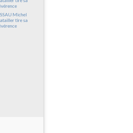
SSAU Michel
atailler tire sa
évérence