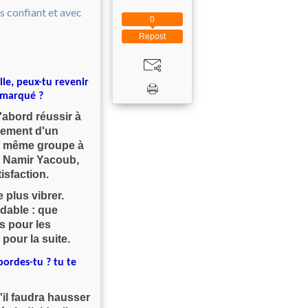
0
Repost
le, peux-tu revenir
s marqué ?
'abord réussir à
ssement d'un
 le même groupe à
t Namir Yacoub,
isfaction.
 plus vibrer.
idable : que
s pour les
pour la suite.
bordes-tu ? tu te
'il faudra hausser