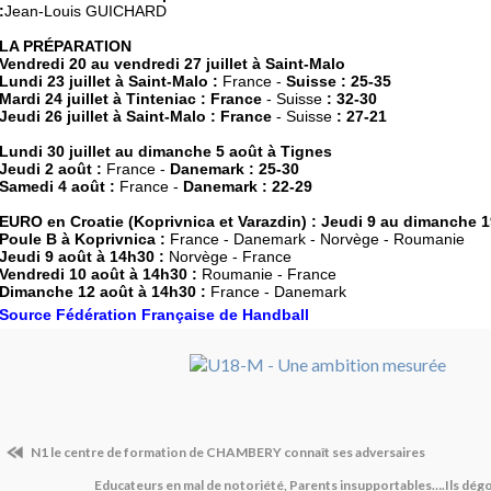
:
Jean-Louis GUICHARD
LA PRÉPARATION
Vendredi 20 au vendredi 27 juillet à Saint-Malo
Lundi 23 juillet à Saint-Malo :
France -
Suisse : 25-35
Mardi 24 juillet à Tinteniac : France
- Suisse
: 32-30
Jeudi 26 juillet à Saint-Malo : France
- Suisse
: 27-21
Lundi 30 juillet au dimanche 5 août à Tignes
Jeudi 2 août :
France -
Danemark : 25-30
Samedi 4 août :
France -
Danemark : 22-29
EURO en Croatie (Koprivnica et Varazdin) : Jeudi 9 au dimanche 1
Poule B à Koprivnica :
France - Danemark - Norvège - Roumanie
Jeudi 9 août à 14h30 :
Norvège - France
Vendredi 10 août à 14h30 :
Roumanie - France
Dimanche 12 août à 14h30 :
France - Danemark
Source Fédération Française de Handball
N1 le centre de formation de CHAMBERY connaît ses adversaires
Educateurs en mal de notoriété, Parents insupportables….Ils dég