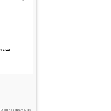
9 août
oûtent nos enfants.