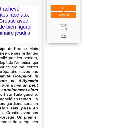
0
st achevé
ites face aux
Repost
Croatie avec
e bien figurer
inaire jeudi à
équipe de France. Mais
gnée de ses brillantes
toilé par les seniors,
épit de l’ambition qui
our ce groupe, certes
préparation avec pas
amuel Goupillot, la
ron et d’Aymeric
nous a mis un petit
e entraînement alors
t sur l’aile gauche,
 appelé en renfort. La
rois gardiens sera en
sion sera prise en
e la Croatie avec ses
 Norvège. Un premier
ulement deux équipes