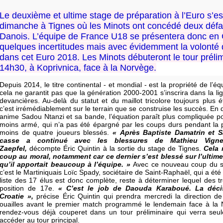
Le deuxième et ultime stage de préparation à l’Euro s’e
dimanche à Tignes où les Minots ont concédé deux défa
Danois. L’équipe de France U18 se présentera donc en 
quelques incertitudes mais avec évidemment la volonté d
dans cet Euro 2018. Les Minots débuteront le tour prélim
14h30, à Koprivnica, face à la Norvège.
Depuis 2014, le titre continental - et mondial - est la propriété de l’
cela ne garantit pas que la génération 2000-2001 s’inscrira dans la li
devancières. Au-delà du statut et du maillot tricolore toujours plus é
c’est irrémédiablement sur le terrain que se construise les succès. En d
anime Sadou Ntanzi et sa bande, l’équation paraît plus compliquée p
moins armé, qui n’a pas été épargné par les coups durs pendant la 
moins de quatre joueurs blessés.
« Après Baptiste Damatrin et S
casse a continué avec les blessures de Mathieu Vigne
Zaepfel,
décompte Éric Quintin à la sortie du stage de Tignes.
Cela 
coup au moral, notamment car ce dernier s’est blessé sur l’ultim
qu’il apportait beaucoup à l’équipe. »
Avec ce nouveau coup du sor
c’est le Martiniquais Loïc Spady, sociétaire de Saint-Raphaël, qui a été
liste des 17 élus est donc complète, reste à déterminer lequel des t
position de 17e.
« C’est le job de Daouda Karaboué. La déci
Croatie »,
précise Éric Quintin qui prendra mercredi la direction d
ouailles avant le premier match programmé le lendemain face à la
rendez-vous déjà couperet dans un tour préliminaire qui verra se
accéder au tour principal.