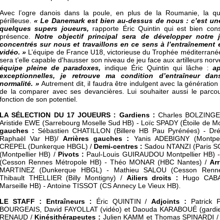
Avec l’ogre danois dans la poule, en plus de la Roumanie, la qua
périlleuse.
« Le Danemark est bien au-dessus de nous : c’est un
quelques supers joueurs,
rapporte Éric Quintin qui est bien con
présence.
Notre objectif principal sera de développer notr
concentrés sur nous et travaillons en ce sens à l’entraînement 
vidéo. »
L’équipe de France U18, victorieuse du Trophée méditerranéen
sera t’elle capable d'hausser son niveau de jeu face aux artilleurs nor
équipe pleine de paradoxes,
indique Éric Quintin qui lâche :
a
exceptionnelles, je retrouve ma condition d’entraîneur da
normalité. »
Autrement dit, il faudra être indulgent avec la génératio
de la comparer avec ses devancières. Lui souhaiter aussi le parcou
fonction de son potentiel.
LA SÉLECTION DU 17 JOUEURS : Gardiens :
Charles BOLZINGER
Aristide EWE (Sarrebourg Moselle Sud HB) - Loïc SPADY (Étoile de Mor
gauches :
Sébastien CHATILLON (Billere HB Pau Pyrénées) - Dr
Raphaël Var HB)/
Arrières gauches :
Yanis ADEBIGNY (Montpel
CREPEL (Dunkerque HBGL) /
Demi-centres :
Sadou NTANZI (Paris S
(Montpellier HB) /
Pivots :
Paul-Louis GUIRAUDOU Montpellier HB)
(Cesson Rennes Métropole HB) - Théo MONAR (HBC Nantes) /
Arr
MARTINEZ (Dunkerque HBGL) - Mathieu SALOU (Cesson Renne
Thibault THELLIER (Billy Montigny) /
Ailiers droits :
Hugo CABA
Marseille HB) - Antoine TISSOT (CS Annecy Le Vieux HB).
LE STAFF : Entraîneurs :
Éric QUINTIN /
Adjoints :
Patrick
BOURGEAIS, David FAYOLLAT (vidéo) et Daouda KARABOUÉ (gardie
RENAUD /
Kinésithérapeutes :
Julien KAMM et Thomas SPINARDI /