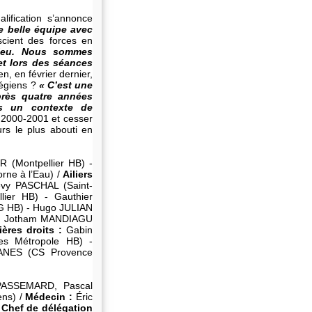
lification s’annonce
e belle équipe avec
scient des forces en
e jeu. Nous sommes
et lors des séances
, en février dernier,
végiens ?
« C’est une
près quatre années
ns un contexte de
n 2000-2001 et cesser
rs le plus abouti en
 (Montpellier HB) -
ne à l’Eau) /
Ailiers
évy PASCHAL (Saint-
lier HB) - Gauthier
G HB) - Hugo JULIAN
 - Jotham MANDIAGU
ières droits :
Gabin
s Métropole HB) -
NES (CS Provence
 PASSEMARD, Pascal
ns) /
Médecin :
Éric
Chef de délégation