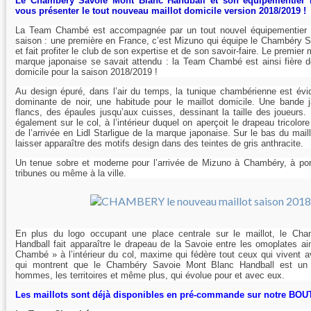
Le Chambéry Savoie Mont Blanc Handball et son équipementier 
vous présenter le tout nouveau maillot domicile version 2018/2019 !
La Team Chambé est accompagnée par un tout nouvel équipementier à
saison : une première en France, c’est Mizuno qui équipe le Chambéry 
et fait profiter le club de son expertise et de son savoir-faire. Le premier ma
marque japonaise se savait attendu : la Team Chambé est ainsi fière 
domicile pour la saison 2018/2019 !
Au design épuré, dans l’air du temps, la tunique chambérienne est é
dominante de noir, une habitude pour le maillot domicile. Une bande 
flancs, des épaules jusqu’aux cuisses, dessinant la taille des joueurs.
également sur le col, à l’intérieur duquel on aperçoit le drapeau tricolor
de l’arrivée en Lidl Starligue de la marque japonaise. Sur le bas du mail
laisser apparaître des motifs design dans des teintes de gris anthracite.
Un tenue sobre et moderne pour l’arrivée de Mizuno à Chambéry, à porte
tribunes ou même à la ville.
En plus du logo occupant une place centrale sur le maillot, le Ch
Handball fait apparaître le drapeau de la Savoie entre les omoplates a
Chambé » à l’intérieur du col, maxime qui fédère tout ceux qui vivent 
qui montrent que le Chambéry Savoie Mont Blanc Handball est un 
hommes, les territoires et même plus, qui évolue pour et avec eux.
Les maillots sont déjà disponibles en pré-commande sur notre BO