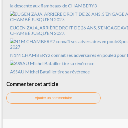
la descente aux flambeaux de CHAMBERY3
EUGEN ZAJA, ARRIÈRE DROIT DE 26 ANS, S’ENGAGE A
CHAMBÉ JUSQU’EN 2027.
N1M CHAMBERY2 connaît ses adversaires en poule3 pour l
ASSAU Michel Batailler tire sa révérence
Commenter cet article
Ajouter un commentaire