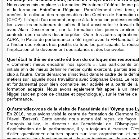
Nous avons mis en place la formation Entraîneur Fédéral Jeune p
et la formation Entraîneur Régional. Parallèlement s’est tenu,
années, le colloque des responsables des Centres de Formation 
(CFCP). Il s’agit d’un moment propice à la formation professionnel
lien avec les entraîneurs de pôles. Il faut aussi noter le travail e
avec Alain Dessertenne, sur la formation des jeunes arbitres
contexte des matches des interpôles. Outre les autres opérations
AURA, le Pacte de performance a été signé avec la FFHandball. Je 
à l’instar des retours très positifs de tous les participants, la réuss
l'implication et le dévouement des salariés et des bénévoles.
Quel était le thème de cette édition du colloque des respons
« Comment mieux encadrer nos sportifs ». Les participants on
initiale afin de mieux définir le métier qu’ils exercent, parfois très 
club à l’autre. Cette démarche s’inscrivait dans le cadre de la défini
métiers sur laquelle nous travaillons avec Stéphane Debat. Le reto
et fondamental pour bien connaître leur activité et à partir de là
formation adaptés. Nous avons également fait appel à un interv
Niggel (ancien pilote de chasse et psychologue), sur le thème d
performance.
Qu’attendiez-vous de la visite de l’académie de l’Olympique 
En 2016, nous avions visité le centre de formation de Clermont R
l’Asvel (Basket). Cette année nous avons été reçus, de façon
François Vulliez, le directeur de l’académie de l’Olympiqu
d’optimisation de la performance, il y a toujours à creuser. C’
d’aller questionner d’autres sports sur leur organisation et sur
comprendre leur fonctionnement, de s’en inspirer ou de ne pa