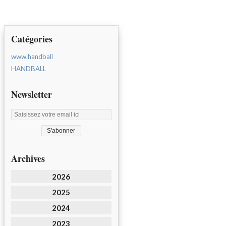
Catégories
www.handball
HANDBALL
Newsletter
Archives
2026
2025
2024
2023