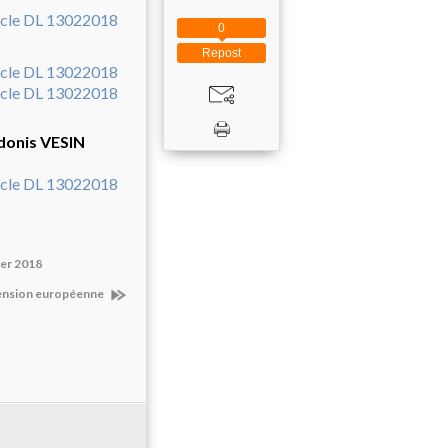
0
Repost
Adonis VESIN
ier 2018
mension européenne