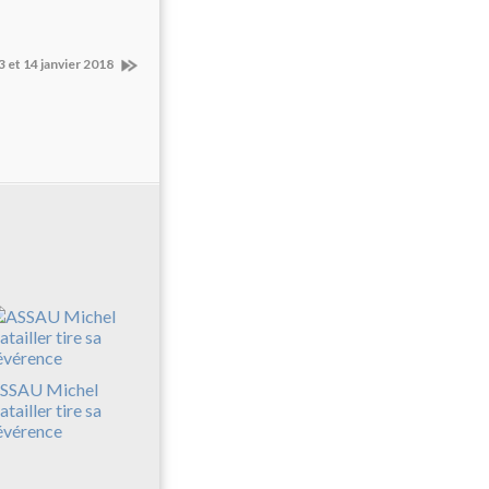
et 14 janvier 2018
SSAU Michel
atailler tire sa
évérence