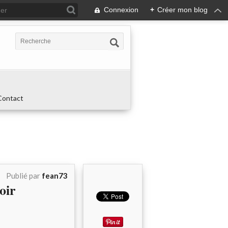
Connexion
+
Créer mon blog
Contact
Publié par
fean73
oir