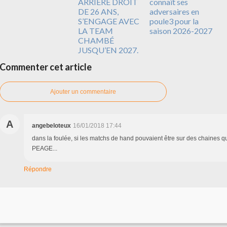
ARRIÈRE DROIT
connaît ses
DE 26 ANS,
adversaires en
S’ENGAGE AVEC
poule3 pour la
LA TEAM
saison 2026-2027
CHAMBÉ
JUSQU’EN 2027.
Commenter cet article
Ajouter un commentaire
A
angebeloteux
16/01/2018 17:44
dans la foulée, si les matchs de hand pouvaient être sur des chaines q
PEAGE...
Répondre