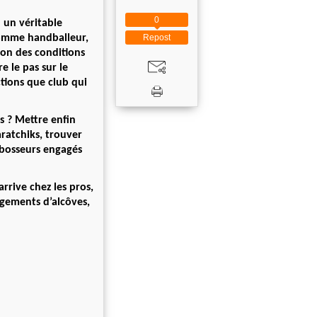
0
n un véritable
Repost
homme handballeur,
ion des conditions
e le pas sur le
ctions que club qui
s ? Mettre enfin
ratchiks, trouver
s bosseurs engagés
rrive chez les pros,
ngements d’alcôves,