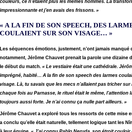
couleurs, ce n’étaient plus les mêmes hommes. La transform
impressionnante et j’en avais des frissons. »
« A LA FIN DE SON SPEECH, DES LARM
COULAIENT SUR SON VISAGE… »
Les séquences émotions, justement, n’ont jamais manqué 
notamment, Jérôme Chauvet prenait la parole une dizaine 
le début du match.
« Le vestiaire était une cathédrale. Jérôm
imprégné, habité… A la fin de son speech des larmes coula
visage. Là, tu savais que les mecs n’allaient pas tricher sur l
chaque fois au Parnasse, le rituel était le même, l’attention
toujours aussi forte. Je n’ai connu ça nulle part ailleurs. »
Jérôme Chauvet a exploré tous les ressorts de cette mise en
a conclu qu’elle était naturelle, tellement logique tant les Nî
à leur équipe
. « J’ai connu Pablo Neruda, son étroit couloir a