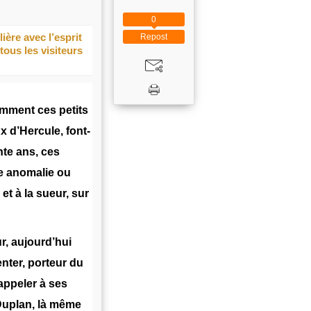
0
ière avec l’esprit
Repost
 tous les visiteurs
Comment ces petits
ux d’Hercule, font-
te ans, ces
e anomalie ou
et à la sueur, sur
r, aujourd’hui
enter, porteur du
appeler à ses
 Duplan, là même