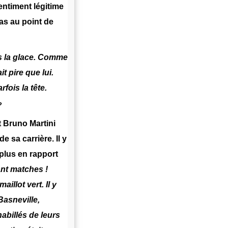
ntiment légitime
pas au point de
ns la glace. Comme
it pire que lui.
fois la tête.
»
 Bruno Martini
 sa carrière. Il y
plus en rapport
nt matches !
illot vert. Il y
Basneville,
habillés de leurs