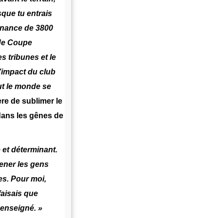
sque tu entrais
tenance de 3800
 de Coupe
s tribunes et le
’impact du club
out le monde se
e de sublimer le
 dans les gênes de
e et déterminant.
mener les gens
es. Pour moi,
faisais que
 enseigné. »