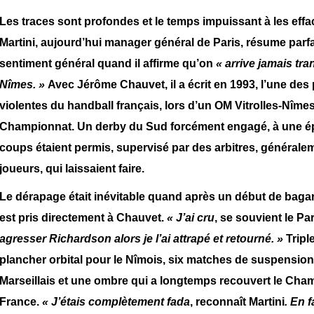
Les traces sont profondes et le temps impuissant à les effa
Martini, aujourd’hui manager général de Paris, résume parfa
sentiment général quand il affirme qu’on
« arrive jamais tra
Nîmes. »
Avec Jérôme Chauvet, il a écrit en 1993, l’une des
violentes du handball français, lors d’un OM Vitrolles-Nîme
Championnat. Un derby du Sud forcément engagé, à une é
coups étaient permis, supervisé par des arbitres, générale
joueurs, qui laissaient faire.
Le dérapage était inévitable quand après un début de bagarr
est pris directement à Chauvet.
« J’ai cru
, se souvient le Pa
agresser Richardson alors je l’ai attrapé et retourné. »
Tripl
plancher orbital pour le Nîmois, six matches de suspension
Marseillais et une ombre qui a longtemps recouvert le Cha
France.
« J’étais complètement fada
, reconnaît Martini
. En f