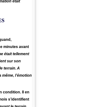
ation était
ES
quand,
de minutes avant
e était tellement
ient sur son
e terrain. A
 la même, l’émotion
 condition. Il en
mois s’identifient
vant le terrain,