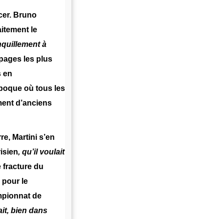
cer. Bruno
itement le
nquillement à
 pages les plus
s en
poque où tous les
ment d’anciens
e, Martini s’en
risien
, qu’il voulait
e fracture du
 pour le
mpionnat de
ait, bien dans