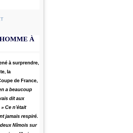
D’HOMME À
mené à surprendre,
e, la
Coupe de France,
en a beaucoup
vais dit aux
 » Ce n’était
nt jamais respiré.
 deux Nîmois sur