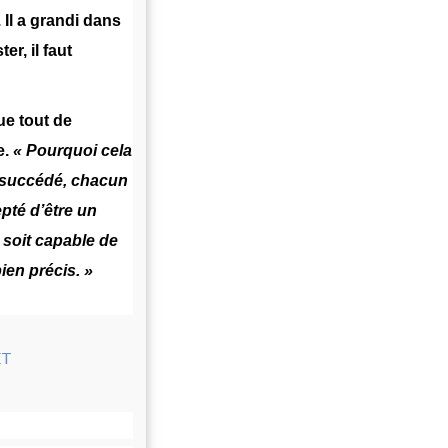
 Il a grandi dans
er, il faut
ue tout de
e.
« Pourquoi cela
 succédé, chacun
epté d’être un
 soit capable de
ien précis. »