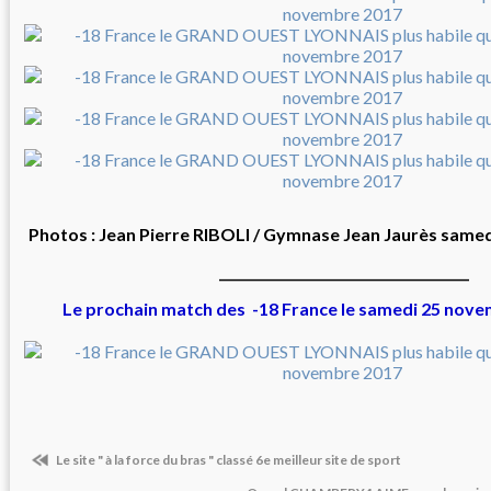
Photos : Jean Pierre RIBOLI / Gymnase Jean Jaurès sam
______________________________________
Le prochain match des -18 France le samedi 25 nove
Le site " à la force du bras " classé 6e meilleur site de sport